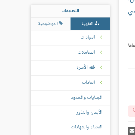
في
التصنيفات
الفقهية
الموضوعية
العبادات
اها
المعاملات
فقه الأسرة
العادات
الجنايات والحدود
أ
الأيمان والنذور
القضاء والشهادات
رك
إرسل
ى
إيميل