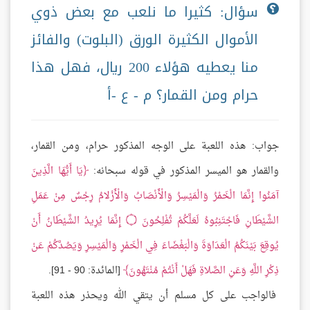
سؤال: كثيرا ما نلعب مع بعض ذوي
الأموال الكثيرة الورق (البلوت) والفائز
منا يعطيه هؤلاء 200 ريال، فهل هذا
حرام ومن القمار؟ م - ع -أ
جواب: هذه اللعبة على الوجه المذكور حرام، ومن القمار،
والقمار هو الميسر المذكور في قوله سبحانه:
يَا أَيُّهَا الَّذِينَ
آمَنُوا إِنَّمَا الْخَمْرُ وَالْمَيْسِرُ وَالْأَنْصَابُ وَالْأَزْلامُ رِجْسٌ مِنْ عَمَلِ
الشَّيْطَانِ فَاجْتَنِبُوهُ لَعَلَّكُمْ تُفْلِحُونَ
۝
إِنَّمَا يُرِيدُ الشَّيْطَانُ أَنْ
يُوقِعَ بَيْنَكُمُ الْعَدَاوَةَ وَالْبَغْضَاءَ فِي الْخَمْرِ وَالْمَيْسِرِ وَيَصُدَّكُمْ عَنْ
ذِكْرِ اللَّهِ وَعَنِ الصَّلاةِ فَهَلْ أَنْتُمْ مُنْتَهُونَ
[المائدة: 90 - 91].
فالواجب على كل مسلم أن يتقي الله ويحذر هذه اللعبة