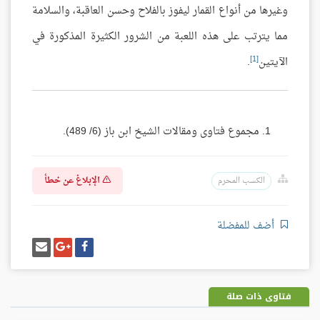
وغيرها من أنواع القمار ليفوز بالفلاح وحسن العاقبة، والسلامة
مما يترتب على هذه اللعبة من الشرور الكثيرة المذكورة في
[1]
الآيتين
.
مجموع فتاوى ومقالات الشيخ ابن باز (6/ 489).
الإبلاغ عن خطأ
الكسب المحرم
أضف للمفضلة
شارك
شارك
إرسل
على
على
إيميل
فيسبوك
غوغل
بلس
فتاوى ذات صلة