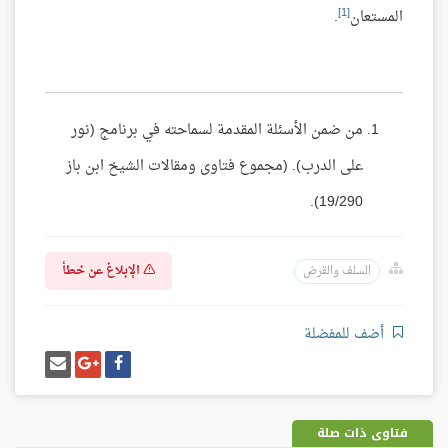
[1]
المستعان
.
من ضمن الأسئلة المقدمة لسماحته في برنامج (نور
على الدرب). (مجموع فتاوى ومقالات الشيخ ابن باز
19/290).
الإبلاغ عن خطأ
السلف والقرض
أضف للمفضلة
شارك
شارك
إرسل
على
على
إيميل
فيسبوك
غوغل
بلس
فتاوى ذات صلة