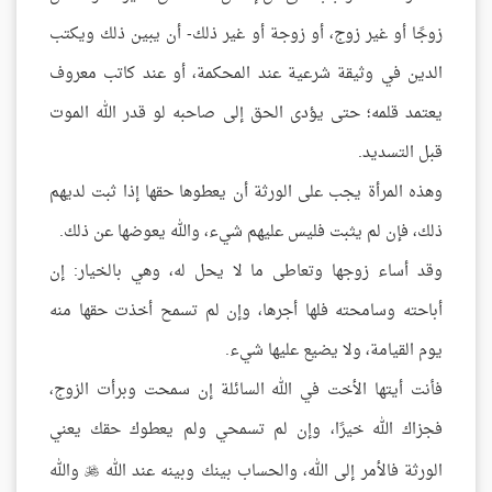
زوجًا أو غير زوج، أو زوجة أو غير ذلك- أن يبين ذلك ويكتب
الدين في وثيقة شرعية عند المحكمة، أو عند كاتب معروف
يعتمد قلمه؛ حتى يؤدى الحق إلى صاحبه لو قدر الله الموت
قبل التسديد.
وهذه المرأة يجب على الورثة أن يعطوها حقها إذا ثبت لديهم
ذلك، فإن لم يثبت فليس عليهم شيء، والله يعوضها عن ذلك.
وقد أساء زوجها وتعاطى ما لا يحل له، وهي بالخيار: إن
أباحته وسامحته فلها أجرها، وإن لم تسمح أخذت حقها منه
يوم القيامة، ولا يضيع عليها شيء.
فأنت أيتها الأخت في الله السائلة إن سمحت وبرأت الزوج،
فجزاك الله خيرًا، وإن لم تسمحي ولم يعطوك حقك يعني
الورثة فالأمر إلى الله، والحساب بينك وبينه عند الله
والله
