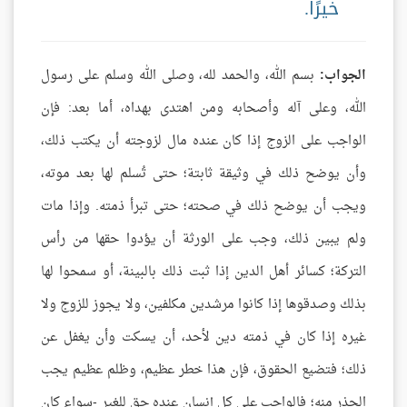
خيرًا.
الجواب:
بسم الله، والحمد لله، وصلى الله وسلم على رسول
الله، وعلى آله وأصحابه ومن اهتدى بهداه، أما بعد: فإن
الواجب على الزوج إذا كان عنده مال لزوجته أن يكتب ذلك،
وأن يوضح ذلك في وثيقة ثابتة؛ حتى تُسلم لها بعد موته،
ويجب أن يوضح ذلك في صحته؛ حتى تبرأ ذمته. وإذا مات
ولم يبين ذلك، وجب على الورثة أن يؤدوا حقها من رأس
التركة؛ كسائر أهل الدين إذا ثبت ذلك بالبينة، أو سمحوا لها
بذلك وصدقوها إذا كانوا مرشدين مكلفين، ولا يجوز للزوج ولا
غيره إذا كان في ذمته دين لأحد، أن يسكت وأن يغفل عن
ذلك؛ فتضيع الحقوق، فإن هذا خطر عظيم، وظلم عظيم يجب
الحذر منه؛ فالواجب على كل إنسان عنده حق للغير -سواء كان