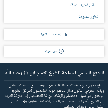
مسائل فقهية متفرقة
فتاوى متنوعة
إحصائيات المواد
عن الموقع
الموقع الرسمي لسماحة الشيخ الإمام ابن باز رحمه الله
موقع يحوي بين صفحاته جمعًا غزيرًا من دعوة الشيخ، وعطائه العلمي،
وبذله المعرفي؛ ليكون منارًا يتجمع حوله الملتمسون لطرائق العلوم؛
الباحثون عن سبل الاعتصام والرشاد، نبراسًا للمتطلعين إلى معرفة المزيد
عن الشيخ وأحواله ومحطات حياته، دليلًا جامعًا لفتاويه وإجاباته على
أسئلة الناس وقضايا المسلمين.