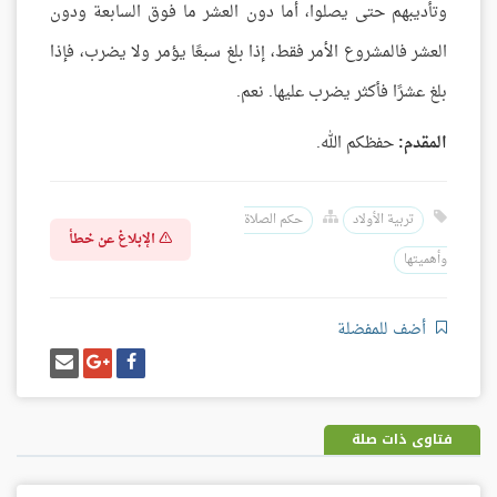
وتأديبهم حتى يصلوا، أما دون العشر ما فوق السابعة ودون
العشر فالمشروع الأمر فقط، إذا بلغ سبعًا يؤمر ولا يضرب، فإذا
بلغ عشرًا فأكثر يضرب عليها. نعم.
المقدم:
حفظكم الله.
تربية الأولاد
حكم الصلاة
الإبلاغ عن خطأ
وأهميتها
أضف للمفضلة
شارك
شارك
إرسل
على
على
إيميل
فيسبوك
غوغل
بلس
فتاوى ذات صلة