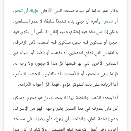
وكان عمر
لما أمر ببناء مسجد النبي ﷺ قال:
إياك أن تحمر،

أو تصفر
وأمره أن يبني بناء شديدًا سليمًا، لا يضر المسلمين،
ولكن إذا بني بناء فيه إحكام، وفيه إتقان؛ لا بأس أن يكون فيه
حجر، أو سيكون فيه جص، سيكون فيه أسمنت، لكن الزخرفة،
والنقوش التي تؤذي المصلين، أو بذهب، أو فضة، أو أشياء من
المعادن الأخرى التي لها قيمتها كل هذا لا يجوز، ولا وجه له،
فإنما يبنى بالحجر، أو بالأسمنت، أو بالطين، بالخشب لا بأس،
أما الزيادة على ذلك كنقوش تؤذي، فهذا أقل أحواله الكراهة.
أما وجود الذهب’ والفضة فهذا لا وجه له، بل هو محرم، ومنكر،
كل مال يصرف في هذا السبيل بغير وجهه؛ فهو من الإسراف،
ومن إضاعة المال، والواجب أن ينزع، وأن يصرف في مساجد
أخرى، وفي أعمال شرعية تنفع المسلمين، ولا شك إن كان هذا