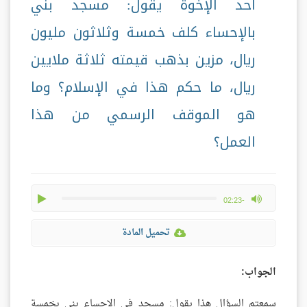
أحد الإخوة يقول: مسجد بني
بالإحساء كلف خمسة وثلاثون مليون
ريال، مزين بذهب قيمته ثلاثة ملايين
ريال، ما حكم هذا في الإسلام؟ وما
هو الموقف الرسمي من هذا
العمل؟
play
max volume
-02:23
تحميل المادة
الجواب:
سمعتم السؤال هذا يقول: مسجد في الإحساء بني بخمسة