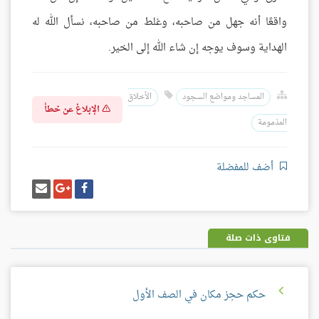
واقعًا أنه جهل من صاحبه، وغلط من صاحبه، نسأل الله له
الهداية وسوف يوجه إن شاء الله إلى الخير.
المساجد ومواضع السجود
الأخلاق
الإبلاغ عن خطأ
المذمومة
أضف للمفضلة
شارك
شارك
إرسل
على
على
إيميل
فيسبوك
غوغل
بلس
فتاوى ذات صلة
حكم حجز مكان في الصف الأول