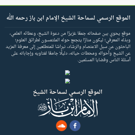
الموقع الرسمي لسماحة الشيخ الإمام ابن باز رحمه الله
موقع يحوي بين صفحاته جمعًا غزيرًا من دعوة الشيخ، وعطائه العلمي،
وبذله المعرفي؛ ليكون منارًا يتجمع حوله الملتمسون لطرائق العلوم؛
الباحثون عن سبل الاعتصام والرشاد، نبراسًا للمتطلعين إلى معرفة المزيد
عن الشيخ وأحواله ومحطات حياته، دليلًا جامعًا لفتاويه وإجاباته على
أسئلة الناس وقضايا المسلمين.
الموقع الرسمي لسماحة الشيخ