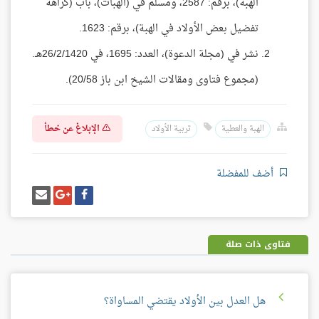
الهبة)، برقم: 2587، ومسلم في (الهبات)، باب (كراهة
تفضيل بعض الأولاد في الهبة)، برقم: 1623.
نشر في (مجلة الدعوة)، العدد: 1695، في 26/2/1420هـ.
(مجموع فتاوى ومقالات الشيخ ابن باز 20/58).
الإبلاغ عن خطأ
الهبة والعطية
تربية الأولاد
أضف للمفضلة
شارك
شارك
إرسل
على
على
إيميل
فيسبوك
غوغل
بلس
فتاوى ذات صلة
هل العدل بين الأولاد يقتضي المساواة؟