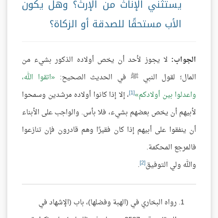
يستثني الإناث من الإرث؟ وهل يكون
الأب مستحقًا للصدقة أو الزكاة؟
الجواب:
لا يجوز لأحد أن يخص أولاده الذكور بشيء من
المال؛ لقول النبي ﷺ في الحديث الصحيح:
اتقوا الله،
[1]
واعدلوا بين أولادكم
، إلا إذا كانوا أولاده مرشدين وسمحوا
لأبيهم أن يخص بعضهم بشيء، فلا بأس. والواجب على الأبناء
أن ينفقوا على أبيهم إذا كان فقيرًا وهم قادرون فإن تنازعوا
فالمرجع المحكمة.
[2]
والله ولي التوفيق
.
رواه البخاري في (الهبة وفضلها)، باب (الإشهاد في