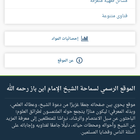
مسائل فقهية متفرقة
فتاوى متنوعة
إحصائيات المواد
عن الموقع
الموقع الرسمي لسماحة الشيخ الإمام ابن باز رحمه الله
موقع يحوي بين صفحاته جمعًا غزيرًا من دعوة الشيخ، وعطائه العلمي،
وبذله المعرفي؛ ليكون منارًا يتجمع حوله الملتمسون لطرائق العلوم؛
الباحثون عن سبل الاعتصام والرشاد، نبراسًا للمتطلعين إلى معرفة المزيد
عن الشيخ وأحواله ومحطات حياته، دليلًا جامعًا لفتاويه وإجاباته على
أسئلة الناس وقضايا المسلمين.