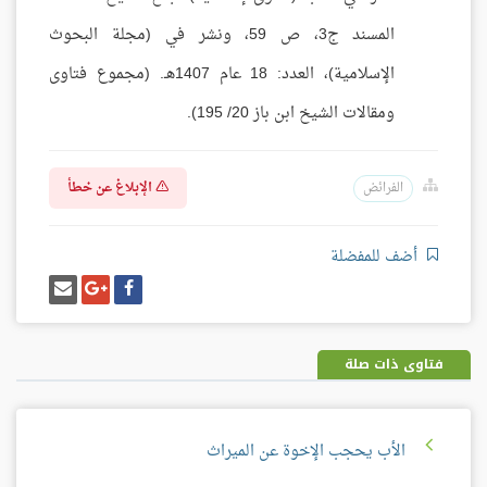
المسند ج3، ص 59، ونشر في (مجلة البحوث
الإسلامية)، العدد: 18 عام 1407هـ. (مجموع فتاوى
ومقالات الشيخ ابن باز 20/ 195).
الإبلاغ عن خطأ
الفرائض
أضف للمفضلة
شارك
شارك
إرسل
على
على
إيميل
فيسبوك
غوغل
بلس
فتاوى ذات صلة
الأب يحجب الإخوة عن الميراث