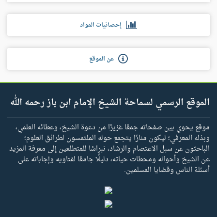
إحصائيات المواد
عن الموقع
الموقع الرسمي لسماحة الشيخ الإمام ابن باز رحمه الله
موقع يحوي بين صفحاته جمعًا غزيرًا من دعوة الشيخ، وعطائه العلمي،
وبذله المعرفي؛ ليكون منارًا يتجمع حوله الملتمسون لطرائق العلوم؛
الباحثون عن سبل الاعتصام والرشاد، نبراسًا للمتطلعين إلى معرفة المزيد
عن الشيخ وأحواله ومحطات حياته، دليلًا جامعًا لفتاويه وإجاباته على
أسئلة الناس وقضايا المسلمين.