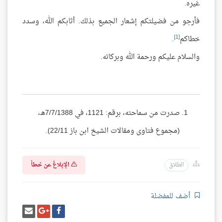
غيره.
فأرجو من فضيلتكم إشعار الجميع بذلك. أثابكم الله، وسدد
[1]
خطاكم
.
والسلام عليكم ورحمة الله وبركاته.
صدرت من سماحته، برقم: 1121، في 7/7/1388هـ،
(مجموع فتاوى ومقالات الشيخ ابن باز 22/11).
الإبلاغ عن خطأ
الطلاق
أضف للمفضلة
شارك
شارك
إرسل
على
على
إيميل