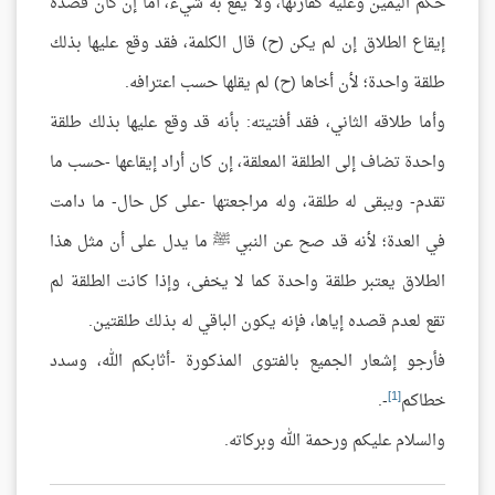
حكم اليمين وعليه كفارتها، ولا يقع به شيء، أما إن كان قصده
إيقاع الطلاق إن لم يكن (ح) قال الكلمة، فقد وقع عليها بذلك
طلقة واحدة؛ لأن أخاها (ح) لم يقلها حسب اعترافه.
وأما طلاقه الثاني، فقد أفتيته: بأنه قد وقع عليها بذلك طلقة
واحدة تضاف إلى الطلقة المعلقة، إن كان أراد إيقاعها -حسب ما
تقدم- ويبقى له طلقة، وله مراجعتها -على كل حال- ما دامت
في العدة؛ لأنه قد صح عن النبي ﷺ ما يدل على أن مثل هذا
الطلاق يعتبر طلقة واحدة كما لا يخفى، وإذا كانت الطلقة لم
تقع لعدم قصده إياها، فإنه يكون الباقي له بذلك طلقتين.
فأرجو إشعار الجميع بالفتوى المذكورة -أثابكم الله، وسدد
[1]
خطاكم
-.
والسلام عليكم ورحمة الله وبركاته.