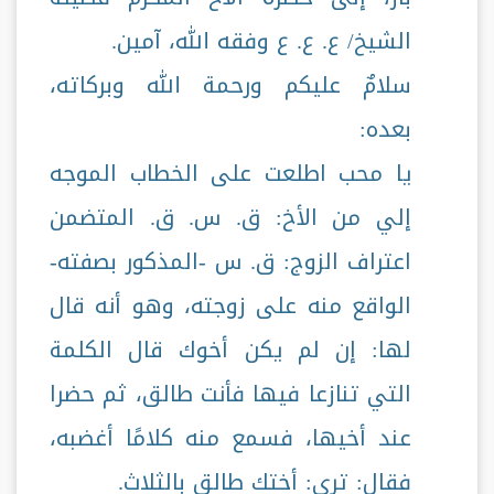
الشيخ/ ع. ع. ع وفقه الله، آمين.
سلامٌ عليكم ورحمة الله وبركاته،
بعده:
يا محب اطلعت على الخطاب الموجه
إلي من الأخ: ق. س. ق. المتضمن
اعتراف الزوج: ق. س -المذكور بصفته-
الواقع منه على زوجته، وهو أنه قال
لها: إن لم يكن أخوك قال الكلمة
التي تنازعا فيها فأنت طالق، ثم حضرا
عند أخيها، فسمع منه كلامًا أغضبه،
فقال: ترى: أختك طالق بالثلاث.