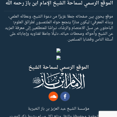
الموقع الرسمي لسماحة الشيخ الإمام ابن باز رحمه الله
موقع يحوي بين صفحاته جمعًا غزيرًا من دعوة الشيخ، وعطائه العلمي،
وبذله المعرفي؛ ليكون منارًا يتجمع حوله الملتمسون لطرائق العلوم؛
الباحثون عن سبل الاعتصام والرشاد، نبراسًا للمتطلعين إلى معرفة المزيد
عن الشيخ وأحواله ومحطات حياته، دليلًا جامعًا لفتاويه وإجاباته على
أسئلة الناس وقضايا المسلمين.
الموقع الرسمي لسماحة الشيخ
مؤسسة الشيخ عبد العزيز بن باز الخيرية
جميع الحقوق محفوظة والنقل متاح لكل مسلم بشرط ذكر المصدر