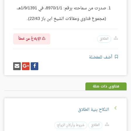
صدرت من سماحته برقم: 8970/1/1، في 1/9/1391هـ،
(مجموع فتاوى ومقالات الشيخ ابن باز 22/43).
الإبلاغ عن خطأ
الطلاق
أضف للمفضلة
شارك
شارك
إرسل
على
على
إيميل
فيسبوك
غوغل
بلس
فتاوى ذات صلة
النكاح بنية الطلاق
الطلاق
شروط وأركان الزواج