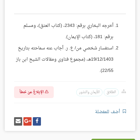
أخرجه البخاري برقم: 2343، (كتاب العتق)، ومسلم
برقم: 181، (كتاب الإيمان).
استفسار شخصي من/ ع. ر. أجاب عنه سماحته بتاريخ
19/12/1403هـ، (مجموع فتاوى ومقالات الشيخ ابن باز
22/55).
الإبلاغ عن خطأ
الطلاق
الأيمان والنذور
أضف للمفضلة
شارك
شارك
إرسل
على
على
إيميل
فيسبوك
غوغل
بلس