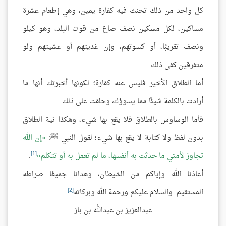
كل واحد من ذلك تحنث فيه كفارة يمين، وهي إطعام عشرة
مساكين، لكل مسكين نصف صاع من قوت البلد، وهو كيلو
ونصف تقريبًا، أو كسوتهم، وإن غديتهم أو عشيتهم ولو
متفرقين كفى ذلك.
أما الطلاق الأخير فليس عنه كفارة؛ لكونها أخبرتك أنها ما
أرادت بالكلمة شيئًا مما يسوؤك، وحلفت على ذلك.
فأما الوساوس بالطلاق فلا يقع بها شيء، وهكذا نية الطلاق
بدون لفظ ولا كتابة لا يقع بها شيء؛ لقول النبي ﷺ:
إن الله
[1]
تجاوز لأمتي ما حدثت به أنفسها، ما لم تعمل به أو تتكلم
.
أعاذنا الله وإياكم من الشيطان، وهدانا جميعًا صراطه
[2]
المستقيم. والسلام عليكم ورحمة الله وبركاته
.
عبدالعزيز بن عبدالله بن باز