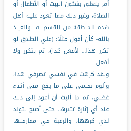
أمر يتعلق بشئون البيت أو الأطفال أو
الصلاة، وغير ذلك مما تعود عليه أهل
هذه المنطقة من القسم به -والعياذ
بالله- كأن أقول مثلًا: (علي الطلاق لو
تكرر هذا... لأفعل كذا)، ثم يتكرر ولا
أفعل.
ولقد كرهت في نفسي تصرفي هذا،
وألوم نفسي على ما يقع مني أثناء
غضبي، ثم ما ألبث أن أعود إلى ذلك
عند أي إثارة تثيرها، حتى أصبح يتولد
لدي كرهها، والرغبة في مفارقتها