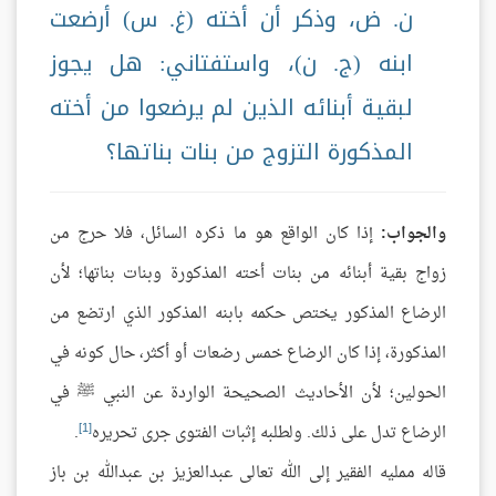
ن. ض، وذكر أن أخته (غ. س) أرضعت
ابنه (ج. ن)، واستفتاني: هل يجوز
لبقية أبنائه الذين لم يرضعوا من أخته
المذكورة التزوج من بنات بناتها؟
والجواب:
إذا كان الواقع هو ما ذكره السائل، فلا حرج من
زواج بقية أبنائه من بنات أخته المذكورة وبنات بناتها؛ لأن
الرضاع المذكور يختص حكمه بابنه المذكور الذي ارتضع من
المذكورة، إذا كان الرضاع خمس رضعات أو أكثر، حال كونه في
الحولين؛ لأن الأحاديث الصحيحة الواردة عن النبي ﷺ في
[1]
الرضاع تدل على ذلك. ولطلبه إثبات الفتوى جرى تحريره
.
قاله ممليه الفقير إلى الله تعالى عبدالعزيز بن عبدالله بن باز