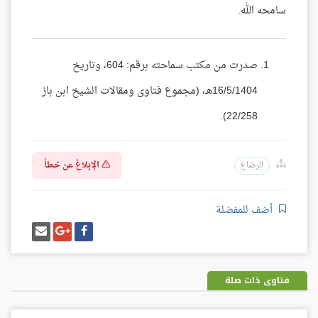
سامحه الله.
صدرت من مكتب سماحته برقم: 604، وتاريخ
16/5/1404هـ، (مجموع فتاوى ومقالات الشيخ ابن باز
22/258).
الإبلاغ عن خطأ
الرضاع
أضف للمفضلة
شارك
شارك
إرسل
على
على
إيميل
فيسبوك
غوغل
بلس
فتاوى ذات صلة