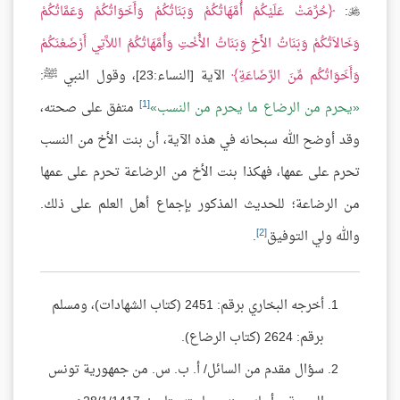
:
حُرِّمَتْ عَلَيْكُمْ أُمَّهَاتُكُمْ وَبَنَاتُكُمْ وَأَخَوَاتُكُمْ وَعَمَّاتُكُمْ

وَخَالاَتُكُمْ وَبَنَاتُ الأَخِ وَبَنَاتُ الأُخْتِ وَأُمَّهَاتُكُمُ اللاَّتِي أَرْضَعْنَكُمْ
وَأَخَوَاتُكُم مِّنَ الرَّضَاعَةِ
الآية [النساء:23]، وقول النبي ﷺ:
[1]
يحرم من الرضاع ما يحرم من النسب
متفق على صحته،
وقد أوضح الله سبحانه في هذه الآية، أن بنت الأخ من النسب
تحرم على عمها، فهكذا بنت الأخ من الرضاعة تحرم على عمها
من الرضاعة؛ للحديث المذكور بإجماع أهل العلم على ذلك.
[2]
والله ولي التوفيق
.
أخرجه البخاري برقم: 2451 (كتاب الشهادات)، ومسلم
برقم: 2624 (كتاب الرضاع).
سؤال مقدم من السائل/ أ. ب. س. من جمهورية تونس