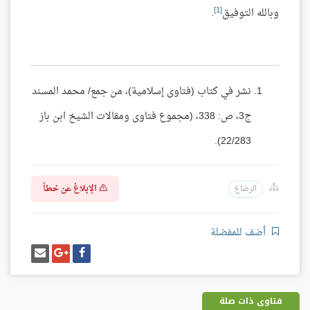
[1]
وبالله التوفيق
.
نشر في كتاب (فتاوى إسلامية)، من جمع/ محمد المسند
ج3، ص: 338، (مجموع فتاوى ومقالات الشيخ ابن باز
22/283).
الإبلاغ عن خطأ
الرضاع
أضف للمفضلة
شارك
شارك
إرسل
على
على
إيميل
فيسبوك
غوغل
بلس
فتاوى ذات صلة