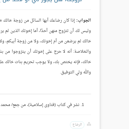
الجواب:
إذا كان رضاعك أيها السائل من زوجة خالك 
وليس لك أن تتزوج منهن أحدًا، أما إخوتك الذين لم ي
خالك لم يرضعن من أم إخوتك، ولا من زوجة أبيكم، ولا
والخلاصة: أنه لا حرج على إخوتك أن يتزوجوا من بنا
خالك، فإنه يختص بك، ولا يوجب تحريم بنات خالك عل
والله ولي التوفيق.
نشر في كتاب (فتاوى إسلامية)، من جمع/ محمد المسند ج3، ص: 344، (مجموع فتاوى ومقالات الشيخ
الرضاع