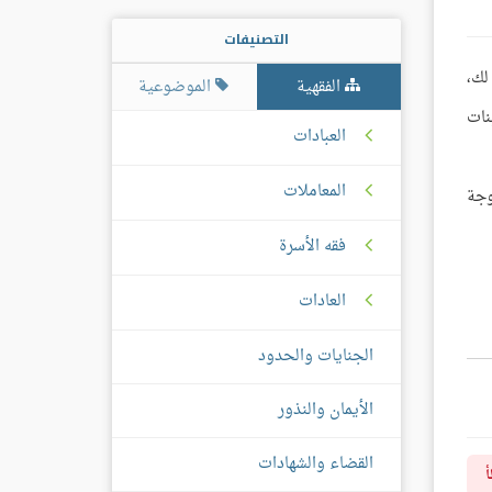
التصنيفات
لك،
الفقهية
الموضوعية
نات
العبادات
المعاملات
وجة
فقه الأسرة
العادات
الجنايات والحدود
الأيمان والنذور
القضاء والشهادات
أ