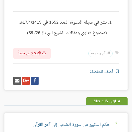
نشر في مجلة الدعوة، العدد 1652 في 17/4/1419هـ.
(مجموع فتاوى ومقالات الشيخ ابن باز 26/ 59).
الإبلاغ عن خطأ
القرآن وعلومه
أضف للمفضلة
شارك
شارك
إرسل
على
على
إيميل
فيسبوك
غوغل
بلس
فتاوى ذات صلة
حكم التكبير من سورة الضحى إلى آخر القرآن