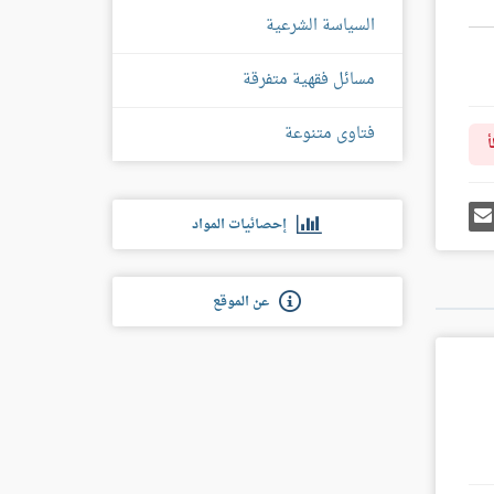
السياسة الشرعية
مسائل فقهية متفرقة
فتاوى متنوعة
أ
رك
إرسل
إحصائيات المواد
ى
إيميل
غل
س
عن الموقع