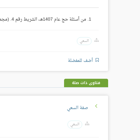
من أسئلة حج عام 1407هـ، الشريط رقم 4. (مجموع فتاوى ومقالات الشيخ ابن باز 25/ 228).
السعي
أضف للمفضلة
فتاوى ذات صلة
صفة السعي
السعي