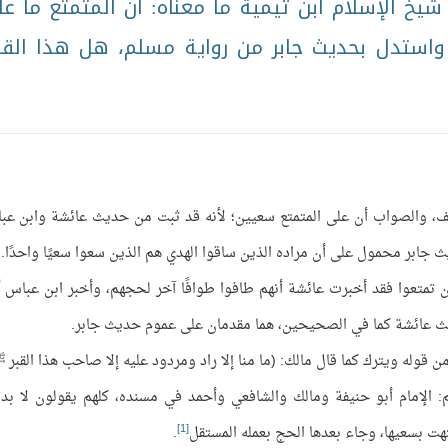
 الإسلام ابن تيمية ما معناه: أن المتمتع ما عل
 واستدل بحديث جابر من رواية مسلم، هل هذا الق
، والصواب أن على المتمتع سعيين؛ لأنه قد ثبت من حديث عائشة وابن عب
بر محمول على أن مراده الذين ساقوا الهدي هم الذين سعوا سعيًا واحدًا.
تمتعوا فقد أخبرت عائشة أنهم طافوا طوافًا آخر لحجهم، وأخبر ابن عباس أ
ديث عائشة كما في الصحيحين، هما مقدمان على عموم حديث جابر.
قوله ويترك كما قال مالك: (ما منا إلا راد ومردود عليه إلا صاحب هذا القبر 
علم: الإمام أبو حنيفة ومالك والشافعي وأحمد في مسنده، كلهم يقولون لا بد
[1]
ت بسعيها، وجاء بعدها الحج بعمله المستقل
.