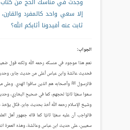
وجدت في مناسك الحج من كتاب شيخ
إلا سعي واحد كالمفرد والقارن،
ثابت عنه أفيدونا أثابكم الله؟
الجواب:
نعم هذا موجود في منسكه رحمه الله ولكنه قول ضعيف
فحديث عائشة وابن عباس أعلى من حديث جابر، وحديث جا
فالرسول ﷺ وأصحابه هم الذين ساقوا الهدي. وعلى من 
سعوا سعيًا ثانيًا لحجهم، كما في صحيح البخاري، وح
وشيخ الإسلام رحمه الله أخذ بحديث جابر، فكل يؤخذ من 
فالواجب أن عليه سعيًا ثانيًا كما قاله جمهور أهل ال
سعيين، على حديث ابن عباس وعائشة، وهذه العمرة انته