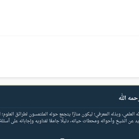
حمه الله
العلمي، وبذله المعرفي؛ ليكون منارًا يتجمع حوله الملتمسون لطرائق العلوم؛ ا
يد عن الشيخ وأحواله ومحطات حياته، دليلًا جامعًا لفتاويه وإجاباته على أسئلة