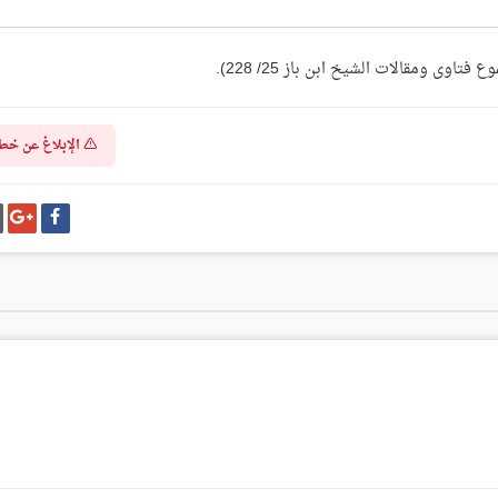
الإبلاغ عن خط
شارك
شا
على
عل
فيسبوك
غو
بل