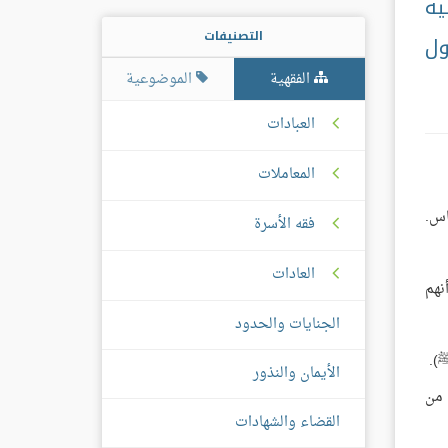
يه
التصنيفات
ول
الفقهية
الموضوعية
العبادات
المعاملات
اس.
فقه الأسرة
العادات
نهم
الجنايات والحدود
ﷺ).
الأيمان والنذور
 من
القضاء والشهادات