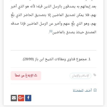
بعد إيمانهم به يصدقون بالرسل الذين قبله؛ لأنه هو الذي أخبر
بهم، فلا يمكن تصديق الماضين إلا بتصديق الحاضر الذي بلَّغ
بهم، وهو الذي بلَّغ عنهم وأخبر عن الرسل الماضين فإذا صدقه
[1]
المصدق حينئذ يصدق بالماضين
.
مجموع فتاوى ومقالات الشيخ ابن باز (28/99).
الإبلاغ عن خطأ
الإسلام والإيمان
أضف للمفضلة
شارك
شارك
إرسل
على
على
إيميل
فيسبوك
غوغل