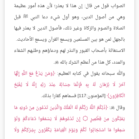
الصواب قول من قال: إن هذا لا يعذر؛ لأن هذه أمور عظيمة
وهي من أصول الدين، وهو أول شيء دعا النبي ﷺ قبل
الصلاة والصوم والزكاة وغير ذلك، فأصول الدين لا يعذر فيها
بالجهل لمن هو بين المسلمين ويسمع القرآن ويسمع الأحاديث.
الاستغاثة بأصحاب القبور والنذر لهم ودعاؤهم وطلبهم الشفاء
والمدد، كل هذا من أعظم الشرك بالله
.

والله سبحانه يقول في كتابه العظيم:
وَمَنْ يَدْعُ مَعَ اللَّهِ إِلَهًا
آخَرَ لَا بُرْهَانَ لَهُ بِهِ فَإِنَّمَا حِسَابُهُ عِنْدَ رَبِّهِ إِنَّهُ لَا يُفْلِحُ
الْكَافِرُونَ
[المؤمنون:117] فسماهم كفارا بذلك.
وقال
:
ذَلِكُمُ اللَّهُ رَبُّكُمْ لَهُ الْمُلْكُ وَالَّذِينَ تَدْعُونَ مِنْ دُونِهِ مَا

يَمْلِكُونَ مِنْ قِطْمِيرٍ
۝
إِنْ تَدْعُوهُمْ لَا يَسْمَعُوا دُعَاءَكُمْ وَلَوْ
سَمِعُوا مَا اسْتَجَابُوا لَكُمْ وَيَوْمَ الْقِيَامَةِ يَكْفُرُونَ بِشِرْكِكُمْ وَلَا