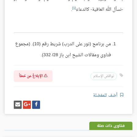
[1]
-نسأل الله العافية- كالدعاء
.
من برنامج (نور على الدرب) شريط رقم (10). (مجموع
فتاوى ومقالات الشيخ ابن باز 28/ 332).
الإبلاغ عن خطأ
نواقض الإسلام
أضف للمفضلة
شارك
شارك
إرسل
على
على
إيميل
فيسبوك
غوغل
بلس
فتاوى ذات صلة