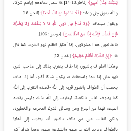
يُنَبِّئُكَ مِثْلُ خَبِيرٍ
[فاطر:13-14]
سمى دعاءهم إياهم شركا،

والله يقول جل وعلا:
فَلَا تَدْعُوا مَعَ اللَّهِ أَحَدًا
[الجن:18].
ويقول سبحانه:
وَلَا تَدْعُ مِنْ دُونِ اللَّهِ مَا لَا يَنْفَعُكَ وَلَا يَضُرُّكَ
فَإِنْ فَعَلْتَ فَإِنَّكَ إِذًا مِنَ الظَّالِمِينَ
[يونس: 106].
فالظالمون هم المشركون، إذا أطلق الظلم فهو الشرك، كما قال
:
إِنَّ الشِّرْكَ لَظُلْمٌ عَظِيمٌ
[لقمان:13].

وهكذا الطواف بالقبور، إذا طاف يتقرب بذلك إلى صاحب القبر،
فهو مثل إذا دعا واستغاث به يكون شركا أكبر، أما إذا طاف
يحسب أن الطواف بالقبور قربة إلى الله -قصده التقرب إلى الله
كما يطوف الناس بالكعبة- ليتقرب إلى الله بذلك وليس يقصد
الميت، فهذا من البدع ومن وسائل الشرك المحرمة والخطيرة،
ولكن الغالب على من طاف بالقبور أنه يتقرب إلى أهلها
بالطواف ويريد الثواب منهم والشفاعة منهم، وهذا شرك أكبر