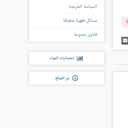
السياسة الشرعية
مسائل فقهية متفرقة
أ
فتاوى متنوعة
رك
إرسل
ى
إيميل
غل
س
إحصائيات المواد
عن الموقع