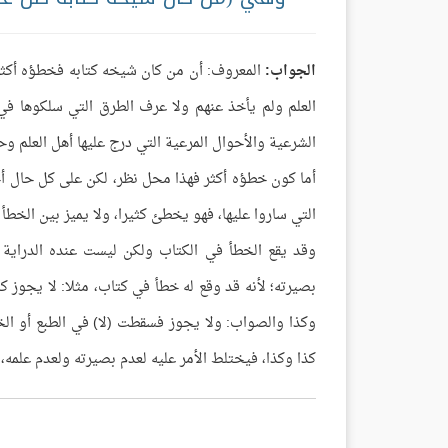
الجواب:
المعروف: أن من كان شيخه كتابه فخطؤه أكثر
العلم ولم يأخذ عنهم ولا عرف الطرق التي سلكوها في 
الشرعية والأحوال المرعية التي درج عليها أهل العلم وحق
أما كون خطؤه أكثر فهذا محل نظر، لكن على كل حال أخ
التي ساروا عليها، فهو يخطئ كثيرا، ولا يميز بين الخ
وقد يقع الخطأ في الكتاب ولكن ليست عنده الدراية وا
بصيرته؛ لأنه قد وقع له خطأ في كتاب، مثلا: لا يجوز ك
وكذا والصواب: ولا يجوز فسقطت (لا) في الطبع أو ا
كذا وكذا، فيختلط الأمر عليه لعدم بصيرته ولعدم علمه،