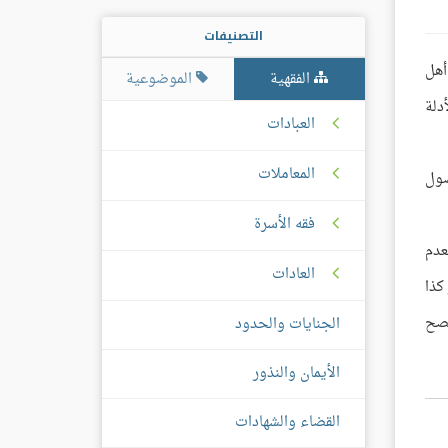
التصنيفات
أهل
الفقهية
الموضوعية
دلة
العبادات
المعاملات
صول
فقه الأسرة
عدم
العادات
كذا
يصح
الجنايات والحدود
الأيمان والنذور
القضاء والشهادات