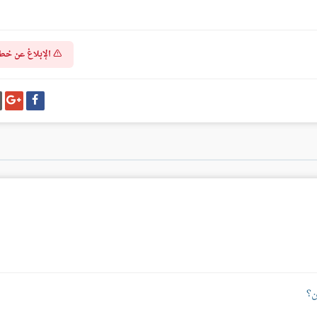
الإبلاغ عن خط
شارك
شا
على
عل
فيسبوك
غو
بل
ن؟