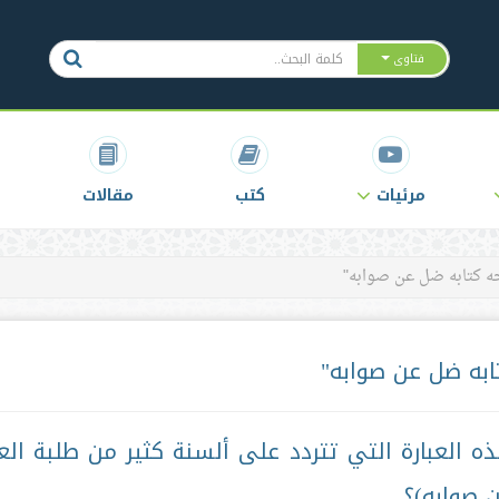
فتاوى
مرئيات
كتب
مقالات
خه كتابه ضل عن صوابه"
ابه ضل عن صوابه"
العبارة التي تتردد على ألسنة كثير من طلبة الع
 صوابه)؟