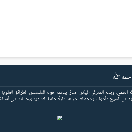
حمه الله
العلمي، وبذله المعرفي؛ ليكون منارًا يتجمع حوله الملتمسون لطرائق العلوم؛ ا
يد عن الشيخ وأحواله ومحطات حياته، دليلًا جامعًا لفتاويه وإجاباته على أسئلة