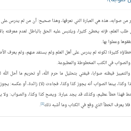
 من صوابه، هذه هي العبارة التي نعرفها، وهذا صحيح: أن من لم يدرس على 
طلب العلم، فإنه يخطئ كثيرا، ويلتبس عليه الحق بالباطل لعدم معرفته بالأ
قوها وعملوا بها.
طاؤه كثيرة؛ لكونه لم يدرس على أهل العلم ولم يستفد منهم، ولم يعرف الأ
طأ والصواب في الكتب المخطوطة والمطبوعة.
لتمييز فيظنه صوابا، فيفتي بتحليل ما حرم الله، أو تحريم ما أحل الله ل
ذا وكذا، بينما الصواب أنه يجوز كذا وكذا، فجاءت (لا) زائدة، أو عكسه: يجوز 
لخط فهذا خطأ عظيم، وكذلك قد يجد عبارة: ويصح كذا وكذا، والصواب: ولا 
[1]
 فلا يعرف الخطأ الذي وقع في الكتاب وما أشبه ذلك
.