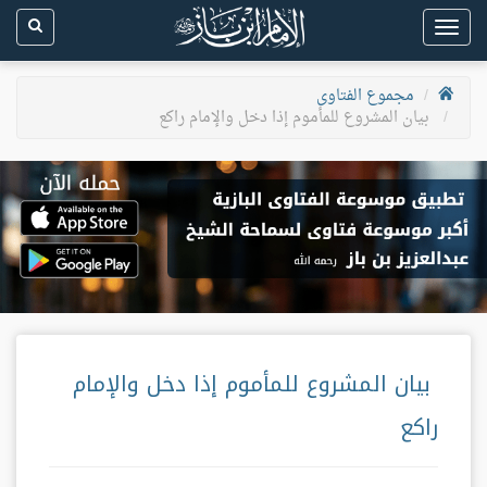
Toggle
navigation
مجموع الفتاوى
بيان المشروع للمأموم إذا دخل والإمام راكع
بيان المشروع للمأموم إذا دخل والإمام
راكع