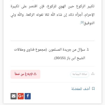
تكبير الركوع حين الهوي للركوع، فإن اقتصر على تكبيرة
الإحرام، أجزأه ذلك إن شاء الله لئلا تفوته الركعة. والله ولي
[1]
التوفيق
.
سؤال من جريدة المسلمون. (مجموع فتاوى ومقالات
الشيخ ابن باز 30/151).
الإبلاغ عن خطأ
صلاة الجماعة
أضف للمفضلة
شارك
شارك
إرسل
على
على
إيميل
فيسبوك
غوغل