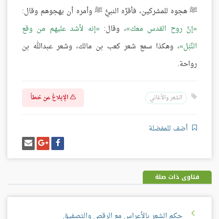
ﷺ هجوه للمشركين، فأقرَّه النبيُّ ﷺ وأمره أن يهجوهم وقال:
إنَّ روح القدس معك
، وقال:
إنه لأشد عليهم من وقع
النَّبْل
، وهكذا سمع شعر كعب بن مالك، وشعر عبدالله بن
رواحة.
الإبلاغ عن خطأ
الشعر والأغاني
أضف للمفضلة
شارك
شارك
إرسل
على
على
إيميل
فيسبوك
غوغل
بلس
فتاوى ذات صلة
حكم الشعر بالأعراس مع الرقص والتصفيق