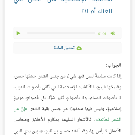
الغناء أم لا؟
play
max volume
-01:01
تحميل المادة
الجواب:
إذا كانت سليمةً ليس فيها شيءٌ من جنس الشعر: حَسَنُها حسن،
وقبيحُها قبيح، فالأناشيد الإسلامية التي تُلقى بأصوات العرب،
لا بأصوات النساء، ولا بأصواتٍ تُثير شرًّا، بل بأصواتٍ عربيةٍ
إسلاميةٍ، وليس فيها محذورٌ؛ من جنس بقية الشعر:
إنَّ من
الشعر لحكمة
، فالأشعار السليمة بمكارم الأخلاق ومحاسن
الأعمال لا بأس بها، وقد أنشد حسان بن ثابتٍ
بين يدي النبي
