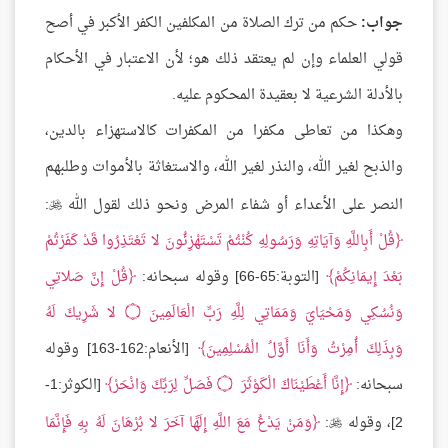
جواب:
حكم من ترك الصلاة من المكلفين الكفر الأكبر في أصح
قولي العلماء وإن لم يعتقد ذلك هو؛ لأن الاعتبار في الأحكام
بالأدلة الشرعية لا بعقيدة المحكوم عليه.
وهكذا من تعاطى مكفرا من المكفرات كالاستهزاء بالدين،
والذبح لغير الله، والنذر لغير الله، والاستغاثة بالأموات وطلبهم
النصر على الأعداء أو شفاء المرض ونحو ذلك لقول الله
:

قُلْ أَبِاللَّهِ وَآيَاتِهِ وَرَسُولِهِ كُنْتُمْ تَسْتَهْزِئُونَ لا تَعْتَذِرُوا قَدْ كَفَرْتُمْ
بَعْدَ إِيمَانِكُمْ
[التوبة:65-66] وقوله سبحانه:
قُلْ إِنَّ صَلاتِي
وَنُسُكِي وَمَحْيَايَ وَمَمَاتِي لِلَّهِ رَبِّ الْعَالَمِينَ ۝ لا شَرِيكَ لَهُ
وَبِذَلِكَ أُمِرْتُ وَأَنَا أَوَّلُ الْمُسْلِمِينَ
[الأنعام:162-163] وقوله
سبحانه:
إِنَّا أَعْطَيْنَاكَ الْكَوْثَرَ ۝ فَصَلِّ لِرَبِّكَ وَانْحَرْ
[الكوثر:1-
2]، وقوله
:
وَمَنْ يَدْعُ مَعَ اللَّهِ إِلَهًا آخَرَ لا بُرْهَانَ لَهُ بِهِ فَإِنَّمَا
