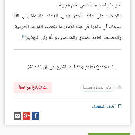
غير عذر لعدم ما يقتضي عدم هجرهم.
فالواجب على ولاة الأمور وعلى العلماء والدعاة إلى الله
سبحانه أن يراعوا في هذه الأمور ما تقتضيه القواعد الشرعية،
[1]
والمصلحة العامة للمدعو وللمسلمين، والله ولي التوفيق
.
مجموع فتاوى ومقالات الشيخ ابن باز (7/ 417).
الإبلاغ عن خطأ
حكم الصلاة وأهميتها
أضف للمفضلة
شارك
شارك
إرسل
على
على
إيميل
فيسبوك
غوغل
بلس