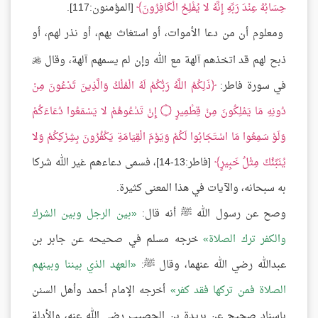
حِسَابُهُ عِنْدَ رَبِّهِ إِنَّهُ لا يُفْلِحُ الْكَافِرُونَ
[المؤمنون:117].
ومعلوم أن من دعا الأموات، أو استغاث بهم، أو نذر لهم، أو
ذبح لهم قد اتخذهم آلهة مع الله وإن لم يسمهم آلهة، وقال

في سورة فاطر:
ذَلِكُمُ اللَّهُ رَبُّكُمْ لَهُ الْمُلْكُ وَالَّذِينَ تَدْعُونَ مِنْ
دُونِهِ مَا يَمْلِكُونَ مِنْ قِطْمِيرٍ ۝ إِنْ تَدْعُوهُمْ لا يَسْمَعُوا دُعَاءَكُمْ
وَلَوْ سَمِعُوا مَا اسْتَجَابُوا لَكُمْ وَيَوْمَ الْقِيَامَةِ يَكْفُرُونَ بِشِرْكِكُمْ وَلا
يُنَبِّئُكَ مِثْلُ خَبِيرٍ
[فاطر:13-14]، فسمى دعاءهم غير الله شركا
به سبحانه، والآيات في هذا المعنى كثيرة.
وصح عن رسول الله ﷺ أنه قال:
بين الرجل وبين الشرك
والكفر ترك الصلاة
خرجه مسلم في صحيحه عن جابر بن
عبدالله رضي الله عنهما، وقال ﷺ:
العهد الذي بيننا وبينهم
الصلاة فمن تركها فقد كفر
أخرجه الإمام أحمد وأهل السنن
بإسناد صحيح عن بريدة بن الحصيب رضي الله عنه، والأدلة