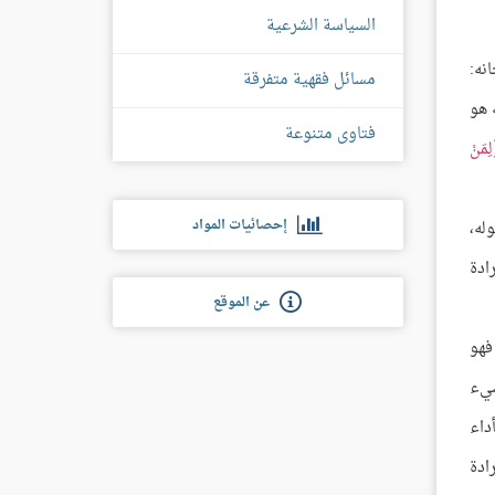
السياسة الشرعية
مسائل فقهية متفرقة
ه هو
فتاوى متنوعة
لِمَنْ
إحصائيات المواد
له،
ادة
عن الموقع
فهو
به شيء
داء
ادة