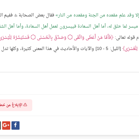
لا وقد علم مقعده من الجنة ومقعده من النار
فقال بعض الصحابة
ففيم ال

ميسر لما خلق له، أما أهل السعادة فييسرون لعمل أهل السعادة، وأما أهل الشق
م قوله تعالى:
فَأَمَّا مَنْ أَعْطَى وَاتَّقَى
۝
وَصَدَّقَ بِالْحُسْنَى
۝
فَسَنُيَسِّرُهُ لِلْيُسْرَ
لِلْعُسْرَى
[الليل: 5 - 10] والآيات والأحاديث في هذا المعنى كثيرة، وكلها تدل
الإبلاغ عن خط
شارك
شا
على
عل
فيسبوك
غو
بل