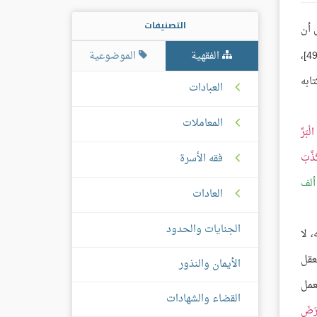
التصنيفات
 أن
الفقهية
الموضوعية
[القمر: 49]،
كتابه
العبادات
المعاملات
بَرِّ
ذَّبَ
فقه الأسرة
ألف
العادات
الجنايات والحدود
 لا
لعقل
الأيمان والنذور
عمل
القضاء والشهادات
َرَضَ