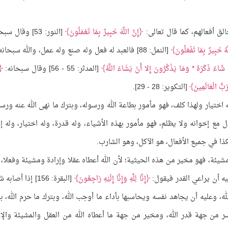
لق أفعالهم، كما قال تعالى:
إِنَّ اللَّهَ خَبِيرٌ بِمَا تَعْمَلُونَ
[النور: 53] وقال سبحانه:
َّهُ خَبِيرٌ بِمَا تَفْعَلُونَ
[النمل: 88] فالعبد له فعل وله صنع وله عمل، والله سبحان
 شَاءَ ذَكَرَهُ * وَمَا يَذْكُرُونَ إِلا أَنْ يَشَاءَ اللَّهُ
[المدثر: 55 - 56] وقال سبحانه:
بُّ الْعَالَمِينَ
[التكوير: 28 - 29].
 اختيار ولهذا كلف، فهو مأمور بطاعة الله ورسوله، وبترك ما نهى الله عنه ورسو
مع إخوانه ولا يظلم، فهو مأمور بهذه الأشياء، وله قدرة، وله اختيار، وله إر
ذا في جميع الأفعال، هو الآكل، وهو الشارب.
شيئة، فهو مخير من هذه الحيثية؛ لأن الله أعطاه عقلا وإرادة ومشيئة وفعلا، 
ه أن يراعي القدر فيقول:
إِنَّا لِلَّهِ وَإِنَّا إِلَيْهِ رَاجِعُونَ
[البقرة: 156] إذا أصا
له، وعليه أن يجاهد نفسه ويحاسبها بأداء ما أوجب الله، وبترك ما حرم الله، بأ
ر من جهة قدر الله، ومخير من جهة ما أعطاه الله من العقل والمشيئة والإر