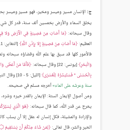
ج:
الإنسان مسير وميسر ومخير، فهو مسير وميسر بحسب 
يخلق السماء والأرض بخمسين ألف سنة، قدر كل شي
وقال سبحانه:
مَا أَصَابَ مِنْ مُصِيبَةٍ فِي الْأَرْضِ وَلا فِي أَ
العظيم:
مَا أَصَابَ مِنْ مُصِيبَةٍ إِلا بِإِذْنِ اللَّهِ
[التغابن: 11].
فالأمور كلها قد سبق بها علم الله وقضاؤه سبحانه وت
وَالْبَحْرِ
[يونس: 22] وقال سبحانه:
فَأَمَّا مَنْ أَعْطَى وَا
بِالْحُسْنَى * فَسَنُيَسِّرُهُ لِلْعُسْرَى
[الليل: 5 - 10] وقال النبي ﷺ:
سنة وعرشه على الماء
أخرجه مسلم في صحيحه.
ومن أصول الإيمان الستة: الإيمان بالقدر خيره وشره،
يخرج عن قدر الله، كما قال سبحانه:
هُوَ الَّذِي يُسَيِّرُكُم
والإرادة والمشيئة، فكل إنسان له عقل إلا أن يسلب ك
الخير والشر، قال تعالى:
لِمَنْ شَاءَ مِنْكُمْ أَنْ يَسْتَقِيمَ
۝