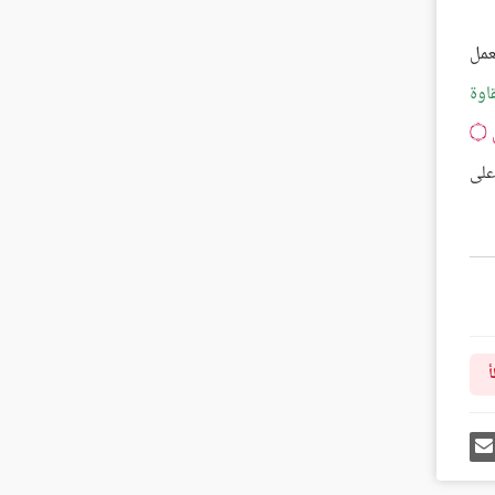
عمل
اوة
ى
۝
 على
أ
رك
إرسل
ى
إيميل
غل
س