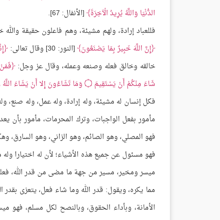
الدُّنْيَا وَاللَّهُ يُرِيدُ الْآخِرَةَ
[الأنفال: 67].
فللعباد إرادة، ولهم مشيئة، وهم فاعلون حقيقة والله خا
إِنَّ اللَّهَ خَبِيرٌ بِمَا يَصْنَعُونَ
[النور: 30] وقال تعالى:
إِن
خالقه وخالق فعله وصنعه وعمله، وقال عز وجل:
فَمَنْ
شَاءَ مِنْكُمْ أَنْ يَسْتَقِيمَ
۝
وَمَا تَشَاءُونَ إِلا أَنْ يَشَاءَ اللَّهُ رَ
فكل إنسان له مشيئة، وله إرادة، وله عمل، وله صنع، وله
مأمور بفعل الواجبات، وترك المحرمات، مأمور بأن يعدل 
فهو المصلي، وهو الصائم، وهو الزاني، وهو السارق، وهك
فهو مسئول عن جميع هذه الأشياء؛ لأن له اختيارا وله م
ميسر ومخير، مسير من جهة ما مضى من قدر الله، فعلي
مما يكره، ويقول: قدر الله وما شاء فعل، يتعزى بقدر ال
الأمانة، وبأداء الحقوق، وبالنصح لكل مسلم، فهو ميس