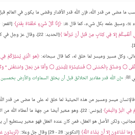
ما مضى من قدر الله، فإن الله قدر الأقدار وقضى ما يكون في العالم قبل
ء
، وسبق علمه بكل شيء، كما قال
:
إِنَّا كُلَّ شَيْءٍ خَلَقْنَاهُ بِقَدَرٍ


نْفُسِكُمْ إِلا فِي كِتَابٍ مِنْ قَبْلِ أَنْ نَبْرَأَهَا
[الحديد: 22]، وقال عز وجل في 
عالى، وكل مسير وميسر لما خلق له، كما قال سبحانه:
هو الَّذِي يُسَيِّرُكُمْ فِي الْ
تَّقَى
۝
وَصَدَّقَ بِالْحُسْنَى
۝
فَسَنُيَسِّرُهُ لِلْيُسْرَى
۝
وَأَمَّا مَنْ بَخِلَ وَاسْتَغْنَى * وَكَ
إن الله قدر مقادير الخلائق قبل أن يخلق السماوات والأرض بخمسين 
 فالإنسان ميسر ومسير من هذه الحيثية لما خلق له على ما مضى من قدر الله،
ْ فِي الْبَرِّ وَالْبَحْرِ
[يونس: 22]، وهو مخير أيضا من جهة ما أعطاه الله من ا
المجانين، ولكن الأصل هو العقل، فمن كان عنده العقل فهو مخير يستطيع أن ي
وَمَا تَشَاءُونَ إِلا أَنْ يَشَاءَ اللَّهُ
[التكوير: 28 - 29] وقال جل وعلا:
تُرِيدُونَ ع