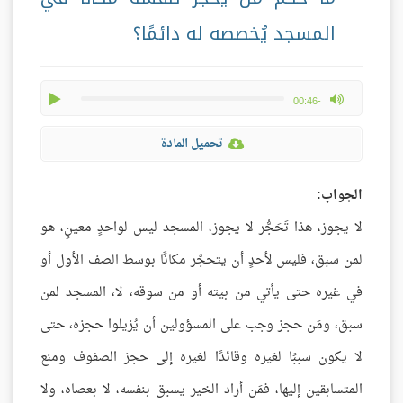
المسجد يُخصصه له دائمًا؟
play
max volume
-00:46
تحميل المادة
الجواب:
لا يجوز، هذا تَحَجُّر لا يجوز، المسجد ليس لواحدٍ معينٍ، هو
لمن سبق، فليس لأحدٍ أن يتحجَّر مكانًا بوسط الصف الأول أو
في غيره حتى يأتي من بيته أو من سوقه، لا، المسجد لمن
سبق، ومَن حجز وجب على المسؤولين أن يُزيلوا حجزه، حتى
لا يكون سببًا لغيره وقائدًا لغيره إلى حجز الصفوف ومنع
المتسابقين إليها، فمَن أراد الخير يسبق بنفسه، لا بعصاه، ولا