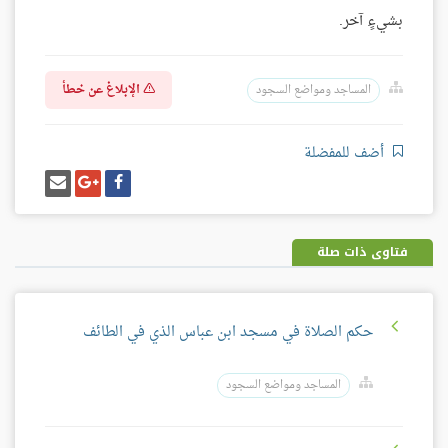
بشيءٍ آخر.
الإبلاغ عن خطأ
المساجد ومواضع السجود
أضف للمفضلة
شارك
شارك
إرسل
على
على
إيميل
فيسبوك
غوغل
بلس
فتاوى ذات صلة
حكم الصلاة في مسجد ابن عباس الذي في الطائف
المساجد ومواضع السجود