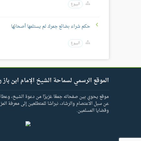
البيوع
حكم شراء بضائع جمرك لم يستلمها أصحابُها
البيوع
الموقع الرسمي لسماحة الشيخ الإمام ابن باز ر
موقع يحوي بين صفحاته جمعًا غزيرًا من دعوة الشيخ، وعطائه 
عن سبل الاعتصام والرشاد، نبراسًا للمتطلعين إلى معرفة المز
وقضايا المسلمين.