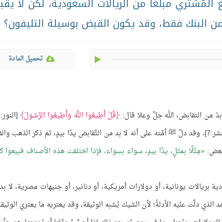
المُشتري مبلغًا من الريالات السعودية، لكن لا يق
من البنك فقط، وقد يكون القبض بوسيلة التليفون؟
play
تحميل المادة
ّ من التقابض، الله جلَّ وعلا قال:
قُلْ أَطِيعُوا اللَّهَ وَأَطِيعُوا الرَّسُولَ
[النور:54]،
[الحشر:7]، وقد دلَّ ﷺ أمَّته على أنه لا بد من التَّقابض يدًا بيدٍ، ثم ذكر الذهب وا
 ببعض:
مِثْلًا بمثلٍ، يدًا بيدٍ، سواء بسواء، فإذا اختلفت هذه الأصناف فبيعوا ك
ية بريالات يونانية، أو دولارات أمريكية، أو دنانير، أو جنيهات مصرية، لا بد
 الذي دلَّت عليه الأدلةُ؛ لأن الشيك يُشبه الوثيقة، وقد يعتريه ما يعتري الوثيقة