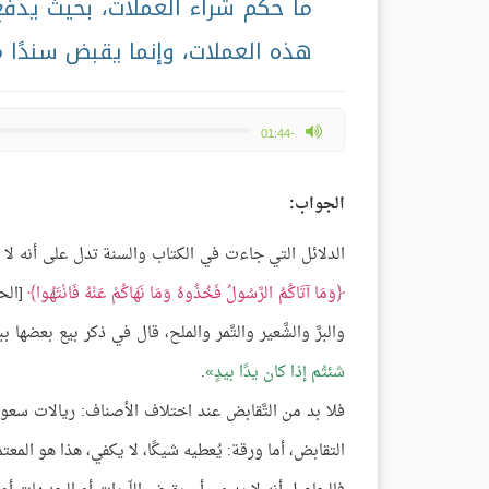
ما حكم شراء العملات، بحيث يدفع 
هذه العملات، وإنما يقبض سندًا 
max volume
-01:44
الجواب:
الدلائل التي جاءت في الكتاب والسنة تدل على أنه لا بد
وَمَا آتَاكُمُ الرَّسُولُ فَخُذُوهُ وَمَا نَهَاكُمْ عَنْهُ فَانْتَهُوا
والبرَّ والشَّعير والتَّمر والملح، قال في ذكر بيع بعضها
شئتُم إذا كان يدًا بيدٍ
.
فلا بد من التَّقابض عند اختلاف الأصناف: ريالات سعود
التقابض، أما ورقة: يُعطيه شيكًا، لا يكفي، هذا هو المعتمد