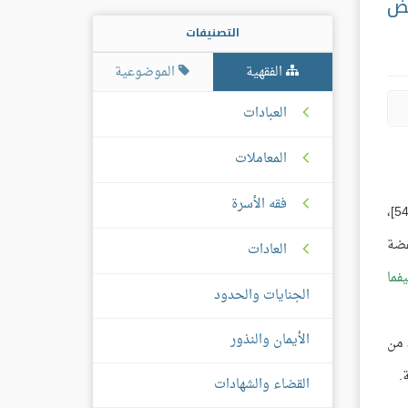
بض
التصنيفات
الفقهية
الموضوعية
العبادات
المعاملات
فقه الأسرة
لفضة
العادات
يفما
الجنايات والحدود
الأيمان والنذور
 من
.
القضاء والشهادات