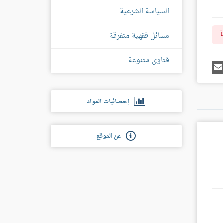
السياسة الشرعية
مسائل فقهية متفرقة
أ
فتاوى متنوعة
رك
إرسل
ى
إيميل
غل
س
إحصائيات المواد
عن الموقع