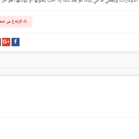
ولارات، ويُعطي ما في يده، ثم بعد ذلك إذا أحبَّ يُحوِّلها أو يُودعها، هو حرٌّ.
الإبلاغ عن خط
شارك
شا
على
عل
فيسبوك
غو
بل