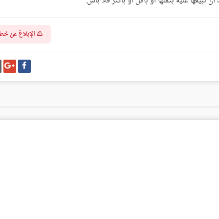
الإبلاغ عن خط
شارك
شا
على
عل
فيسبوك
غو
بل