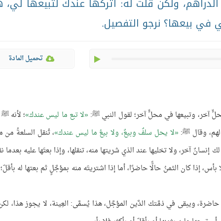
الدراهم، ولكن قلتُ له: اتركها عندك لتبيعها لي، 
لي في بيعها؟ نرجو التفصيل.
play
تحميل المادة
محلٍّ آخر، وتبيعها في محلٍّ آخر؛ لقول النبي ﷺ:
لا تبع ما ليس عندك
؛ لأنه ﷺ 
حالهم، وقال ﷺ:
لا يحل سلفٌ وبيعٌ، ولا بيعُ ما ليس عندك
، تُنقل السلعةُ من م
ك إنسانٌ آخر، ولا تخليها عند الذي شريتها منه، تنقلها، وإذا بعتَها عليه بعدما نق
س، إذا كان الثمنُ حالًّا حاضرًا، أما إذا اشتريتَه منه بمؤجَّلٍ ثم بعتها له بأقلّ؛
ذا اشتريتَها مثلًا بـ100 ريـال، ثم بعتَها عليه بـ80 أو 70 حاضرة، ويبقى في ذمَّتك الدَّين المؤجَّل، هذا يُسمَّى: العِينة، لا يجوز هذا، 