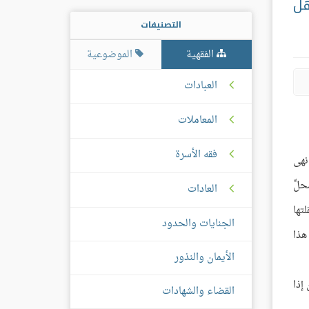
هل
التصنيفات
الفقهية
الموضوعية
العبادات
المعاملات
فقه الأسرة
نهى
حلِّ
العادات
لتها
الجنايات والحدود
 هذا
الأيمان والنذور
لكن إذا
القضاء والشهادات