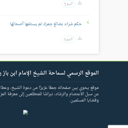
البيوع
حكم شراء بضائع جمرك لم يستلمها أصحابُها
البيوع
الموقع الرسمي لسماحة الشيخ الإمام ابن باز ر
موقع يحوي بين صفحاته جمعًا غزيرًا من دعوة الشيخ، وعطائه 
عن سبل الاعتصام والرشاد، نبراسًا للمتطلعين إلى معرفة المز
وقضايا المسلمين.