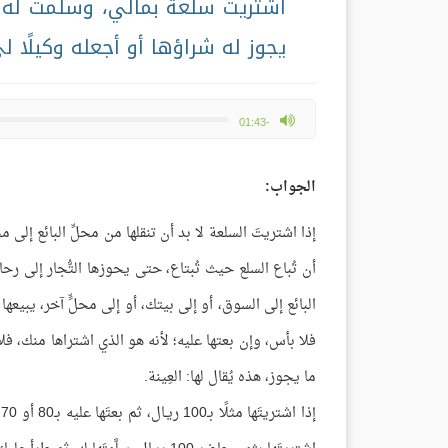
اشتريتُ سلعةً بمالي، وسلمتُ له 
يجوز له شراؤها أو أجعله وكيلًا 
max volume
-01:43
الجواب:
إذا اشتريتَ السلعة لا بد أن تنقلها من محلِّ البائع إلى 
أن تُباع السلع حيث تُبتاع، حتى يحوزها التُّجار إلى ر
البائع إلى السوق، أو إلى بيتك، أو إلى محلٍّ آخر، يبيعها ل
فلا بأس، وإن بعتها عليه؛ لأنه هو الذي اشتراها منك، فلا بأ
ما يجوز، هذه يُقال لها: العِينة.
إ