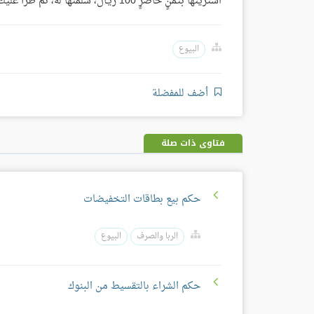
اشتريتَها بثمنٍ حاضرٍ 100 ريـال، سلَّمتَها له، ثم طرأ عليك أن تبيعها عليه بثمنها أو بأقلّ أو بأكثر فلا بأس.
البيوع
أضف للمفضلة
فتاوى ذات صلة
حكم بيع بطاقات التخفيضات
الربا والصرف
البيوع
حكم الشراء بالتقسيط من البنوك