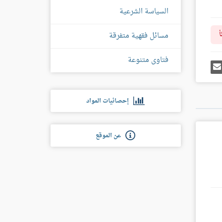
السياسة الشرعية
مسائل فقهية متفرقة
أ
فتاوى متنوعة
رك
إرسل
ى
إيميل
غل
س
إحصائيات المواد
عن الموقع