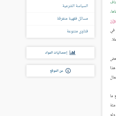
خاف
السياسة الشرعية
ها،
مسائل فقهية متفرقة
َإِنْ
و في
فتاوى متنوعة
لا.
إحصائيات المواد
بعض
هذا
عن الموقع
مال
 ما
مئة
ولو