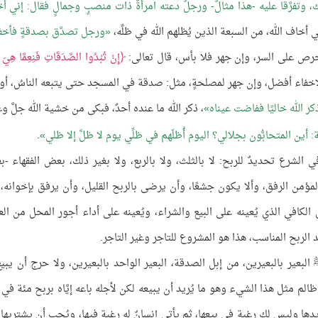
ذلك، وتفرَّقا عليه -هذا مثالٌ- ورجلٌ دعته امرأةٌ ذات منصبٍ وجمالٍ فقال: إني أ
 أخاف الله، من السبعة الذين يُظلهم الله في ظلِّه،
ورجل تصدَّق بصدقةٍ فأخفا
حرص على السر، وإن جهر فلا بأس، قال تعالى:
إِنْ تُبْدُوا الصَّدَقَاتِ فَنِعِمَّا هِيَ و
ة:271]، فالإخفاء أفضل، وإن جهر لمصلحةٍ، مثل: صدقة في المسجد حتى يتبعه الناسُ، أ
ر الله خاليًا ففاضت عيناه
، ذكر الله ما عنده أحدٌ، فبكى من خشية الله جلَّ وع
 أين المتحابُّون بجلالي؟ اليوم أُظلّهم في ظلِّي يوم لا ظلَّ إلا ظلي
.
في الشرع تحديدٌ للربح: لا بالثلث، ولا بالربع، ولا بغير ذلك، بعض الفقهاء -
بالمؤمن الرفق، وألا يكون جشعًا، وأن يرضى بالربح القليل، وأن يرفق بإخوانه، 
لكافي الذي يُعينه على البيع والشراء، ويُعينه على أداء أجور المحل من الع
 الربح المناسب، هذا هو المشروع للتاجر وغير التاجر.
ﷺ البعير بالبعيرين، من إبل الصدقة، البعير الواحد بالبعيرين، ولا حرج أن يبيع
 ظالم مثل هذا الشيء وهو ما يُريد أن يبيعه لكن لأجله باعه إيَّاه بربح مئة في 
دها وليس لك رغبة في بيعها، ثم يأتي إنسانٌ له رغبة فيها، ويُحب أن يشتريها 