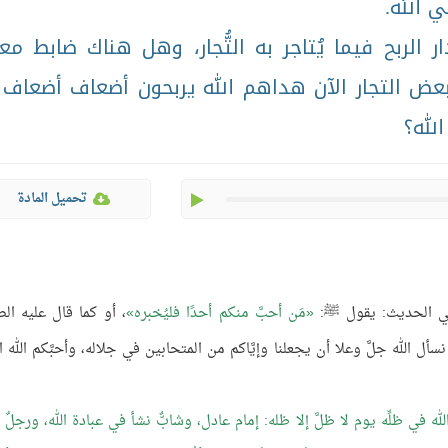
ي الله.
ر الربح فيما يُتاجر به التُّجار، وهل هناك ضابط معي
َّ بعض التجار الآن هداهم الله يربحون أضعاف أضعاف 
لله؟
play
تحميل المادة
اء في الحديث: يقول ﷺ:
مَن أحبَّ منكم أحدًا فليُخبره
، أو كما قال عليه الص
 نسأل الله جلَّ وعلا أن يجعلنا وإيَّاكم من المتحابين في جلاله، وأحبَّكم الله 
الله في ظلِّه يوم لا ظلَّ إلا ظله: إمام عادل، وشابٌّ نشأ في عبادة الله، ورجلٌ 