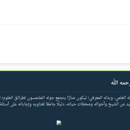
حمه الله
العلمي، وبذله المعرفي؛ ليكون منارًا يتجمع حوله الملتمسون لطرائق العلوم؛ ا
يد عن الشيخ وأحواله ومحطات حياته، دليلًا جامعًا لفتاويه وإجاباته على أسئلة