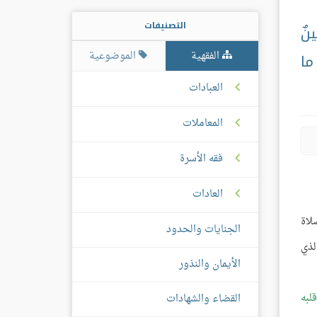
التصنيفات
نٌ
الفقهية
الموضوعية
ما
العبادات
المعاملات
فقه الأسرة
العادات
لاة
الجنايات والحدود
الذي
الأيمان والنذور
قلبه
القضاء والشهادات