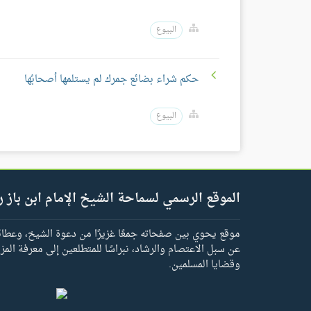
البيوع
حكم شراء بضائع جمرك لم يستلمها أصحابُها
البيوع
الموقع الرسمي لسماحة الشيخ الإمام ابن باز ر
موقع يحوي بين صفحاته جمعًا غزيرًا من دعوة الشيخ، وعطائه 
عن سبل الاعتصام والرشاد، نبراسًا للمتطلعين إلى معرفة المز
وقضايا المسلمين.