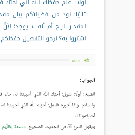
أولًا: اعلم حفظك الله أني أُحبُّك ف
ثانيًا: نود من فضيلتكم بيان مقدا
لمقدار الربح أم أنه لا يوجد؛ لأن
اشتروا به؟ نرجو التفصيل حفظكم ا
max volume
-04:05
الجواب:
الشيخ: أولًا: نقول: أحبَّك الله الذي أحببتنا له، ج
والسلام، وإذا أخبره فليقل: أحبَّك الله الذي أحببتنا له،
أحببتُمونا له.
ويقول النبيُّ ﷺ في الحديث الصحيح:
سبعة يُظلُّهم 