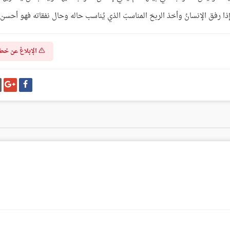
ا رفق الإنسانُ وأخذ الربحَ المناسبَ الذي يُناسب حاله وحال نفقاته فهو أحسن.
الإبلاغ عن خط
شارك
شا
على
عل
فيسبوك
غو
بل