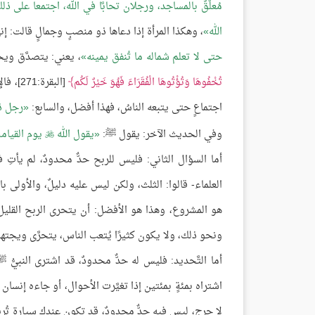
مُعلَّقٌ بالمساجد، ورجلان تحابَّا في الله، اجتمعا على 
الله
، وهكذا المرأة إذا دعاها ذو منصبٍ وجمالٍ قالت: إني
حتى لا تعلم شماله ما تُنفق يمينه
، يعني: يتصدَّق وي
تُخْفُوهَا وَتُؤْتُوهَا الْفُقَرَاءَ فَهُوَ خَيْرٌ لَكُم
[البقر
اجتماعٍ حتى يتبعه الناسُ، فهذا أفضل، والسابع:
رجل ذك
وفي الحديث الآخر: يقول ﷺ:
يقول الله
يوم القيامة:

أما السؤال الثاني: فليس للربح حدٌّ محدودٌ، لم يأتِ 
العلماء- قالوا: الثلث، ولكن ليس عليه دليلٌ، والأولى 
هو المشروع، وهذا هو الأفضل: أن يتحرى الربح القليل ا
ونحو ذلك، ولا يكون كثيرًا يُتعب الناس، يتحرَّى ويجتهد
أما التَّحديد: فليس له حدٌّ محدودٌ، قد اشترى النبيُّ 
اشتراه بمئةٍ بمئتين إذا تغيَّرت الأحوال، أو جاءه إنسان
لا حرج، ليس فيه حدٌّ محدودٌ، قد تكون عندك سيارة تُري