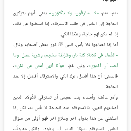
نعم، نعم،
لا يَسْتَرْقُون، ولا يَكْتَوُون
يعني: أنهم يتركون
الحاجة إلى الناس في طلب الاسترقاء، إذا استغنوا عن ذلك،
إذا لم يكن لهم حاجة، وهكذا الكي.
أما إذا احتاجوا فلا بأس، النبي ﷺ كوى بعضَ أصحابه وقال:
الشِّفاء في ثلاثة: كَيَّة نار، وشَرْطَة مِحْجَم، وشربة عسل، وما
أحب أن أكتوي
، وفي لفظٍ:
وأنا أنهى أمتي عن الكيّ
،
فالمعنى: أنَّ هذا أفضل، ترك الكي والاسترقاء أفضل، إلا عند
الحاجة.
وأمر عائشة وأسماء بنت عميس أن تسترقي للأولاد الذين
أصابتهم العين، فالاسترقاء عند الحاجة لا بأس به، لكن إذا
استُغني عن هذا بدواءٍ آخر وعلاجٍ آخر فهو أوْلى من سؤال
الناس الاسترقاء -سؤال الناس أن يرقوه-. والكي معروفٌ،