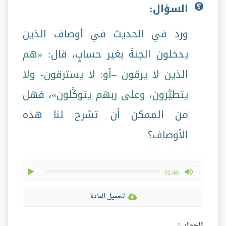
السؤال:
ورد في الحديث في أوصاف الذين
يدخلون الجنةَ بغير حسابٍ، قال:
هم
الذين لا يرقون –أو: لا يسترقون- ولا
يتطيَّرون، وعلى ربهم يتوكَّلون
، فهل
من الممكن أن تشرح لنا هذه
الأوصاف؟
play
max volume
-01:48
تحميل المادة
الجواب: