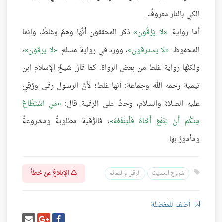
الكي بالنار معروفٌ.
أما رواية:
لا يَرْقُون
ذكر المحققون أنَّها وهمٌ وغلطٌ، وإنما
المحفوظ:
لا يسترقون
، وورد في رواية مسلم:
لا يرقون
،
ولكنَّها رواية غلط من بعض الرواة، كما قال شيخُ الإسلام ابن
تيمية رحمه الله وجماعة: أنها غلط؛ لأنَّ الرسول رقى ورُقِيَ
عليه الصلاة والسلام، وحثَّ على الرقية قال:
مَنِ اسْتَطَاعَ
مِنكُم أَنْ يَنْفَعَ أَخَاهُ فَلْيَنْفَعْهُ
، فالرُّقية مطلوبةٌ ومشروعةٌ
ومأمورٌ بها.
الإبلاغ عن خطأ
شروح الحديث
الرقى والتمائم
أضف للمفضلة
شارك
شارك
إرسل