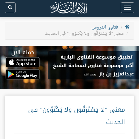
Toggle
navigation
فتاوى الدروس
معنى "لا يَسْتَرْقُون ولا يَكْتَوُون" في الحديث
معنى "لا يَسْتَرْقُون ولا يَكْتَوُون" في
الحديث