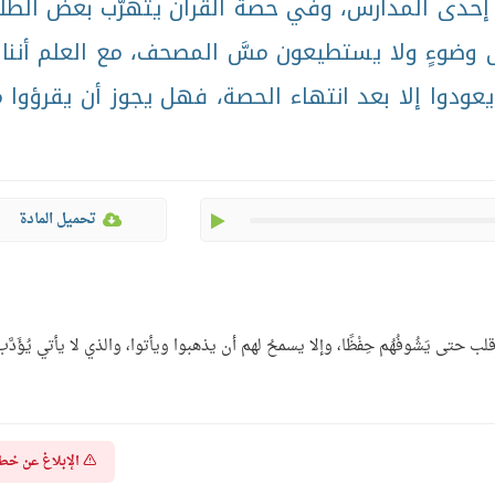
إحدى المدارس، وفي حصة القرآن يتهرّب بعضُ الطل
 وضوءٍ ولا يستطيعون مسَّ المصحف، مع العلم أننا 
عودوا إلا بعد انتهاء الحصة، فهل يجوز أن يقرؤوا 
play
تحميل المادة
تى يَشُوفُهُم حِفْظًا، وإلا يسمحُ لهم أن يذهبوا ويأتوا، والذي لا يأتي يُؤَدَّب
الإبلاغ عن خط