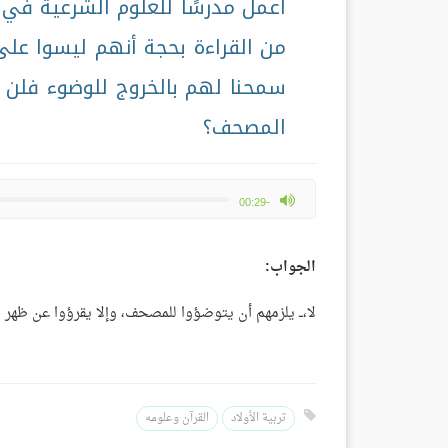
أعمل مدرسًا للعلوم الشرعية في 
من القراءة بحجة أنهم ليسوا على
سمحنا لهم بالخروج للوضوء فلن ي
المصحف؟
max volume
-00:29
الجواب:
لا،ــ يلزمهم أن يتوضؤوا للمصحف، وإلا يقرؤوا عن ظهر قلب ح
تربية الأولاد
القرآن وعلومه