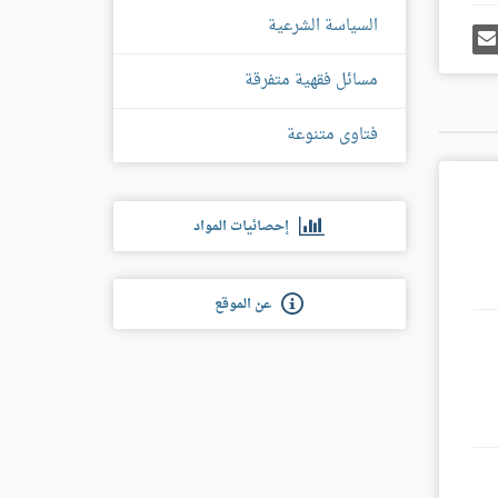
السياسة الشرعية
رك
إرسل
ى
إيميل
غل
مسائل فقهية متفرقة
س
فتاوى متنوعة
إحصائيات المواد
عن الموقع