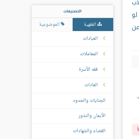
اب
التصنيفات
لو
الفقهية
الموضوعية
من
العبادات
المعاملات
فقه الأسرة
العادات
.
الجنايات والحدود
الأيمان والنذور
أ
القضاء والشهادات