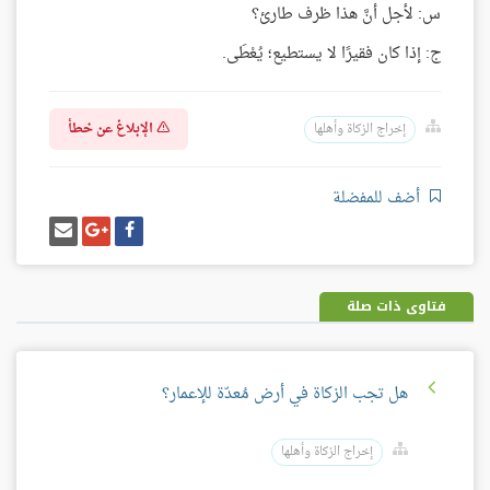
س: لأجل أنَّ هذا ظرف طارئ؟
ج: إذا كان فقيرًا لا يستطيع؛ يُعْطَى.
الإبلاغ عن خطأ
إخراج الزكاة وأهلها
أضف للمفضلة
شارك
شارك
إرسل
على
على
إيميل
فيسبوك
غوغل
بلس
فتاوى ذات صلة
هل تجب الزكاة في أرض مُعدّة للإعمار؟
إخراج الزكاة وأهلها