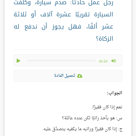
رجل عمل حادثًا: صدم سيارةً، وكلفت
السيارة تقريبًا عشرة آلاف أو ثلاثة
عشر ألفًا، فهل يجوز أن ندفع له
الزكاة؟
play
max volume
-00:20
تحميل المادة
الجواب:
نعم إذا كان فقيرًا.
س: هو يأخذ راتبًا لكن عنده عائلة؟
ج: إذا كان فقيرًا وراتبه ما يكفيه يتصدَّق عليه.