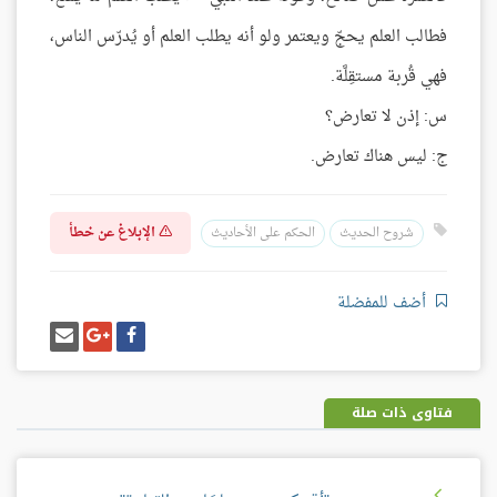
فطالب العلم يحجّ ويعتمر ولو أنه يطلب العلم أو يُدرّس الناس،
فهي قُربة مستقِلَّة.
س: إذن لا تعارض؟
ج: ليس هناك تعارض.
الإبلاغ عن خطأ
شروح الحديث
الحكم على الأحاديث
أضف للمفضلة
شارك
شارك
إرسل
على
على
إيميل
فيسبوك
غوغل
بلس
فتاوى ذات صلة