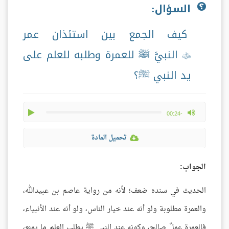
السؤال:
كيف الجمع بين استئذان عمر
النبيَّ ﷺ للعمرة وطلبه للعلم على

يد النبي ﷺ؟
play
max volume
-00:24
تحميل المادة
الجواب:
الحديث في سنده ضعف؛ لأنه من رواية عاصم بن عبيدالله،
والعمرة مطلوبة ولو أنه عند خيار الناس، ولو أنه عند الأنبياء،
فالعمرة عملٌ صالح، وكونه عند النبي ﷺ يطلب العلم ما يمنع،