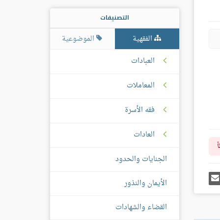
التصنيفات
الفقهية
الموضوعية
العبادات
المعاملات
فقه الأسرة
العادات
أ
الجنايات والحدود
رك
إرسل
الأيمان والنذور
ى
إيميل
غل
س
القضاء والشهادات