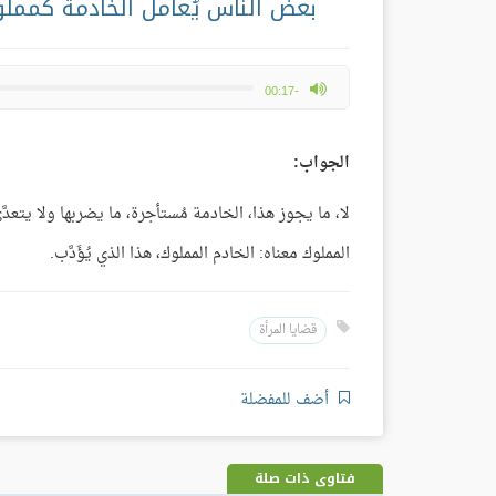
بعض الناس يُعامل الخادمة كمملو
max volume
-00:17
الجواب:
لا، ما يجوز هذا، الخادمة مُستأجرة، ما يضربها ولا يتعدَّى
المملوك معناه: الخادم المملوك، هذا الذي يُؤَدَّب.
قضايا المرأة
أضف للمفضلة
فتاوى ذات صلة