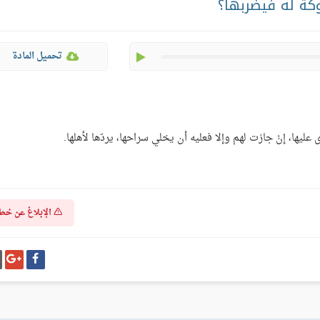
كة له فيضربها؟
play
تحميل المادة
 عليها، إنْ جازت لهم وإلا فعليه أن يخلي سراحها، يردّها لأهلها.
الإبلاغ عن خط
شارك
شا
على
عل
فيسبوك
غو
بل