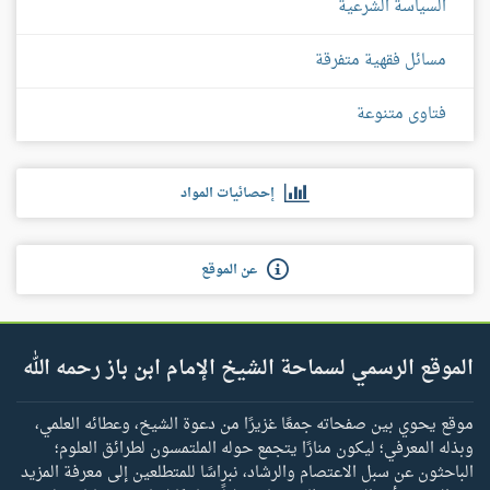
السياسة الشرعية
مسائل فقهية متفرقة
فتاوى متنوعة
إحصائيات المواد
عن الموقع
الموقع الرسمي لسماحة الشيخ الإمام ابن باز رحمه الله
موقع يحوي بين صفحاته جمعًا غزيرًا من دعوة الشيخ، وعطائه العلمي،
وبذله المعرفي؛ ليكون منارًا يتجمع حوله الملتمسون لطرائق العلوم؛
الباحثون عن سبل الاعتصام والرشاد، نبراسًا للمتطلعين إلى معرفة المزيد