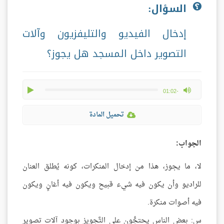
السؤال:
إدخال الفيديو والتليفزيون وآلات
التصوير داخل المسجد هل يجوز؟
play
max volume
-01:02
تحميل المادة
الجواب:
لا، ما يجوز، هذا من إدخال المنكرات، كونه يُطلق العنان
للراديو وأن يكون فيه شيء قبيح ويكون فيه أغانٍ ويكون
فيه أصوات منكرة.
س: بعض الناس يحتجُّون على التَّجويز بوجود آلات تصويرٍ