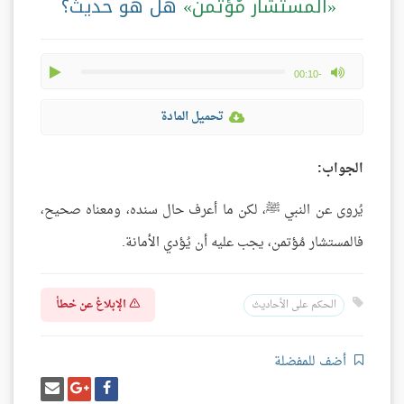
المستشار مُؤْتَمن
هل هو حديث؟
play
max volume
-00:10
تحميل المادة
الجواب:
يُروى عن النبي ﷺ، لكن ما أعرف حال سنده، ومعناه صحيح،
فالمستشار مُؤتمن، يجب عليه أن يُؤدي الأمانة.
الإبلاغ عن خطأ
الحكم على الأحاديث
أضف للمفضلة
شارك
شارك
إرسل
على
على
إيميل