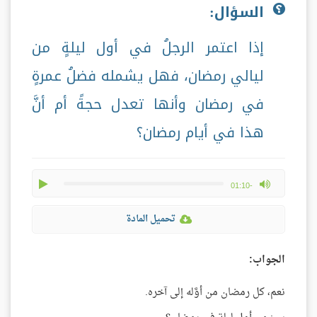
السؤال:
إذا اعتمر الرجلُ في أول ليلةٍ من
ليالي رمضان، فهل يشمله فضلُ عمرةٍ
في رمضان وأنها تعدل حجةً أم أنَّ
هذا في أيام رمضان؟
play
max volume
-01:10
تحميل المادة
الجواب:
نعم، كل رمضان من أوَّله إلى آخره.