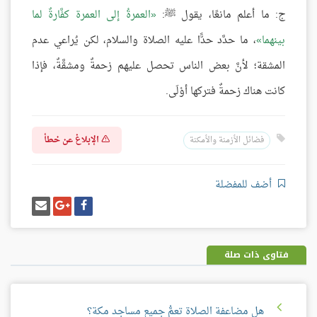
ج: ما أعلم مانعًا، يقول ﷺ:
العمرةُ إلى العمرة كفَّارةٌ لما
بينهما
، ما حدَّد حدًّا عليه الصلاة والسلام، لكن يُراعي عدم
المشقة؛ لأنَّ بعض الناس تحصل عليهم زحمةٌ ومشقَّةٌ، فإذا
كانت هناك زحمةٌ فتركها أوْلَى.
الإبلاغ عن خطأ
فضائل الأزمنة والأمكنة
أضف للمفضلة
شارك
شارك
إرسل
على
على
إيميل
فيسبوك
غوغل
بلس
فتاوى ذات صلة
هل مضاعفة الصلاة تعمُّ جميع مساجد مكة؟