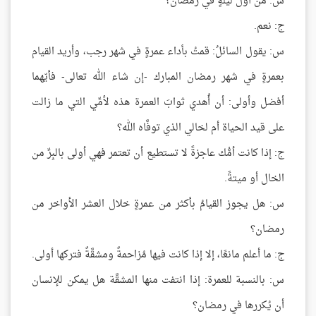
س: من أول ليلةٍ في رمضان؟
ج: نعم.
س: يقول السائلُ: قمتُ بأداء عمرةٍ في شهر رجب، وأريد القيام
بعمرةٍ في شهر رمضان المبارك -إن شاء الله تعالى- فأيّهما
أفضل وأولى: أن أُهدي ثوابَ العمرة هذه لأمِّي التي ما زالت
على قيد الحياة أم لخالي الذي توفَّاه الله؟
ج: إذا كانت أمُّك عاجزةً لا تستطيع أن تعتمر فهي أولى بالبِرِّ من
الخال أو ميتةً.
س: هل يجوز القيامُ بأكثر من عمرةٍ خلال العشر الأواخر من
رمضان؟
ج: ما أعلم مانعًا، إلا إذا كانت فيها مُزاحمةٌ ومشقَّةٌ فتركها أولى.
س: بالنسبة للعمرة: إذا انتفت منها المشقَّة هل يمكن للإنسان
أن يُكررها في رمضان؟