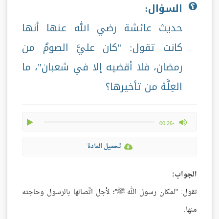
السؤال:
حديث عائشة رضي الله عنها أنها
كانت تقول: "كان عليَّ الصومُ من
رمضان، فلا أقضيه إلا في شعبان"، ما
العِلَّة من تأخيرها؟
play
max volume
-00:26
تحميل المادة
الجواب:
تقول: "لمكان رسول الله ﷺ"؛ لأجل اتِّصالها بالرسول وحاجته
منها.