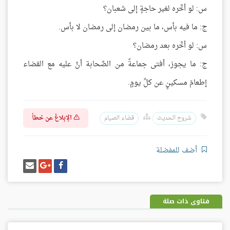
س: لو أخَّره لغير حاجةٍ إلى شعبان؟
ج: ما فيه بأس، ما بين رمضان إلى رمضان لا بأس.
س: لو أخَّره بعد رمضان؟
ج: ما يجوز، أفتى جماعةٌ من الصَّحابة أنَّ عليه مع القضاء
إطعامَ مسكينٍ عن كلِّ يومٍ.
الإبلاغ عن خطأ
شروح الحديث
قضاء الصيام
أضف للمفضلة
شارك
شارك
إرسل
على
على
إيميل
فيسبوك
غوغل
بلس
فتاوى ذات صلة