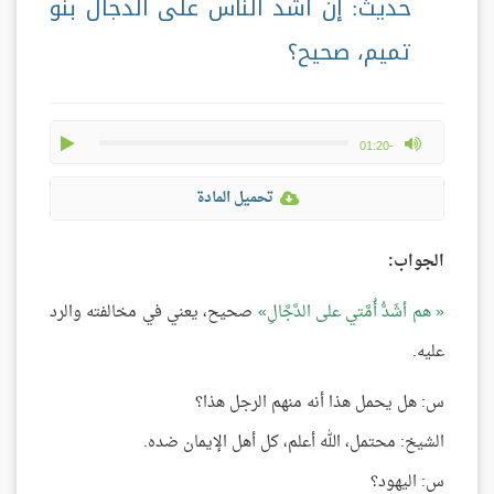
حديث: إن أشد الناس على الدجال بنو
تميم، صحيح؟
play
max volume
-01:20
تحميل المادة
الجواب:
هم أشَدُّ أُمَّتي على الدَّجَّالِ
صحيح، يعني في مخالفته والرد
عليه.
س: هل يحمل هذا أنه منهم الرجل هذا؟
الشيخ: محتمل، الله أعلم، كل أهل الإيمان ضده.
س: اليهود؟