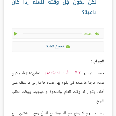
لكن يكون جُلُّ وقته للعلم إذا كان
داعية؟
play
max volume
-00:41
تحميل المادة
الجواب:
حسب التيسير
فَاتَّقُوا اللَّهَ مَا اسْتَطَعْتُمْ
[التغابن:16] قد يكون
عنده حاجة ما عنده مَن يقوم بها، عنده حاجة إلى ما ينفقه على
أهله، يكون له وقت للعلم والدعوة والتوجيه، ووقت لطلب
الرزق.
وطلب الرزق لا يمنع من الدعوة؛ مع البائع ومع المشتري ومع