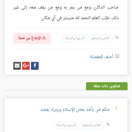
صاحب الدكان، ومع من يمر به ومع من يقف معه، إلى غير
ذلك، طلب العلم الحمد لله متيسّر في أي مكان.
الإبلاغ عن خطأ
العالم والمتعلم
الدعوة والدعاة
أضف للمفضلة
شارك
شارك
إرسل
على
على
إيميل
فيسبوك
غوغل
بلس
فتاوى ذات صلة
حكم من يأخذ بعض الإسلام ويترك بعضه
العالم والمتعلم
الدعوة والدعاة