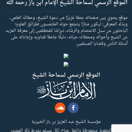
الموقع الرسمي لسماحة الشيخ الإمام ابن باز رحمه الله
موقع يحوي بين صفحاته جمعًا غزيرًا من دعوة الشيخ، وعطائه العلمي،
وبذله المعرفي؛ ليكون منارًا يتجمع حوله الملتمسون لطرائق العلوم؛
الباحثون عن سبل الاعتصام والرشاد، نبراسًا للمتطلعين إلى معرفة المزيد
عن الشيخ وأحواله ومحطات حياته، دليلًا جامعًا لفتاويه وإجاباته على
أسئلة الناس وقضايا المسلمين.
الموقع الرسمي لسماحة الشيخ
مؤسسة الشيخ عبد العزيز بن باز الخيرية
جميع الحقوق محفوظة والنقل متاح لكل مسلم بشرط ذكر المصدر