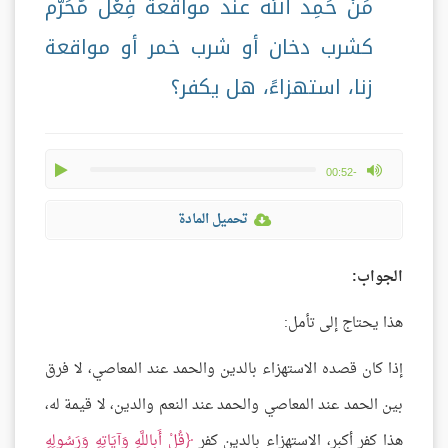
مَنْ حَمِد الله عند مواقعة فِعْل مُحَرَّم
كشرب دخان أو شرب خمر أو مواقعة
زنا، استهزاءً، هل يكفر؟
play
max volume
-00:52
تحميل المادة
الجواب:
هذا يحتاج إلى تأمل:
إذا كان قصده الاستهزاء بالدين والحمد عند المعاصي، لا فرق
بين الحمد عند المعاصي والحمد عند النعم والدين، لا قيمة له،
هذا كفر أكبر، الاستهزاء بالدين كفر
قُلْ أَبِاللَّهِ وَآيَاتِهِ وَرَسُولِهِ