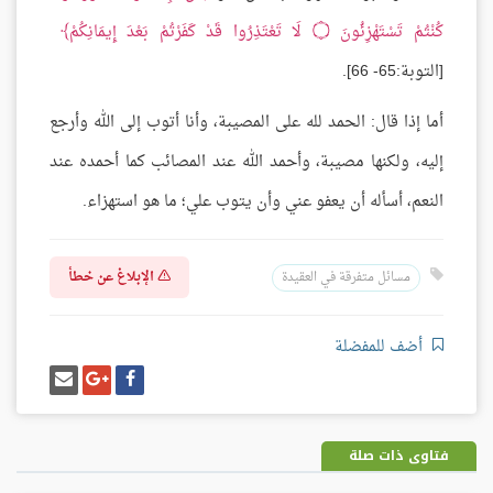
كُنْتُمْ تَسْتَهْزِئُونَ
۝
لَا تَعْتَذِرُوا قَدْ كَفَرْتُمْ بَعْدَ إِيمَانِكُمْ
[التوبة:65- 66].
أما إذا قال: الحمد لله على المصيبة، وأنا أتوب إلى الله وأرجع
إليه، ولكنها مصيبة، وأحمد الله عند المصائب كما أحمده عند
النعم، أسأله أن يعفو عني وأن يتوب علي؛ ما هو استهزاء.
الإبلاغ عن خطأ
مسائل متفرقة في العقيدة
أضف للمفضلة
شارك
شارك
إرسل
على
على
إيميل
فيسبوك
غوغل
بلس
فتاوى ذات صلة