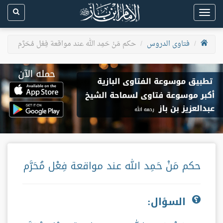
Toggle
navigation
فتاوى الدروس
حكم مَنْ حَمِد الله عند مواقعة فِعْل مُحَرَّم
حكم مَنْ حَمِد الله عند مواقعة فِعْل مُحَرَّم
السؤال: