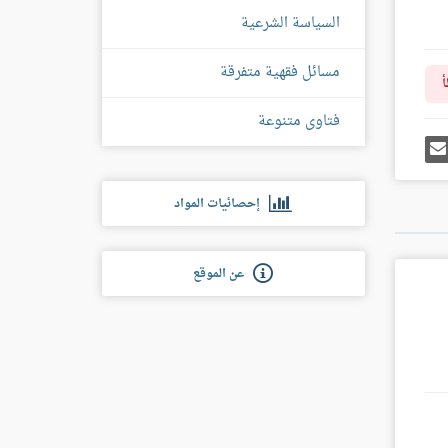
السياسة الشرعية
مسائل فقهية متفرقة
أ
فتاوى متنوعة
رك
إرسل
ى
إيميل
غل
س
إحصائيات المواد
عن الموقع