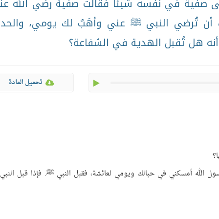
لى صفية في نفسه شيئًا فقالت صفية رضي الله عن
أن تُرضي النبي ﷺ عني وأهَبُ لك يومي، والحد
أنه هل تُقبل الهدية في الشفاعة؟
play
تحميل المادة
؟
 رسول الله أمسكني في حبالك ويومي لعائشة، فقبل النبي ﷺ. فإذا قبل النبي