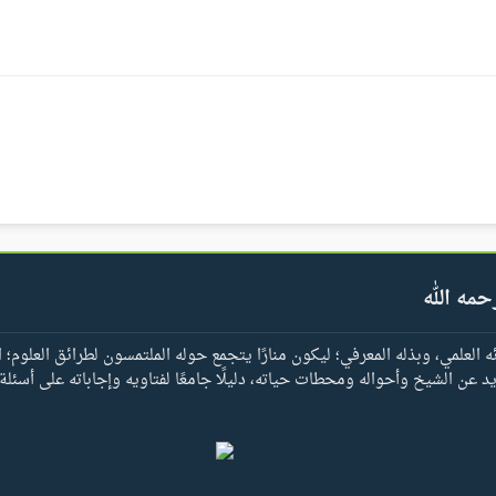
حمه الله
العلمي، وبذله المعرفي؛ ليكون منارًا يتجمع حوله الملتمسون لطرائق العلوم؛ ا
يد عن الشيخ وأحواله ومحطات حياته، دليلًا جامعًا لفتاويه وإجاباته على أسئلة