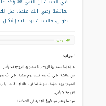
في الحديث أن النبي ﷺ وَجَد ع
لعائشة رضي الله عنها: هل لك 
طويل، فالحديث يرد عليه إشكال: 
max volume
-00:46
الجواب:
لا، إلا إذا سمح بها الزوج، إذا سمح بها الزوج؛ فلا بأس.
س: عائشة رضي الله عنه قبلت يوم صفية رضي الله عنها
الشيخ: يوم سَوْدة، سودة لما أراد طلاقها، قالت: يا
الزوجة لا بأس.
س: ما يعتبر من قبول الهدية في الشفاعة؟