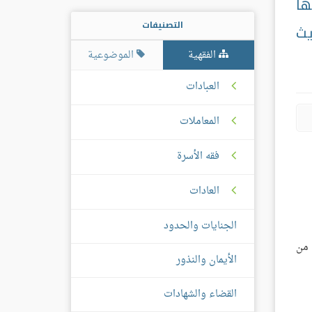
ها
التصنيفات
يث
الفقهية
الموضوعية
العبادات
المعاملات
فقه الأسرة
العادات
الجنايات والحدود
 من
الأيمان والنذور
القضاء والشهادات