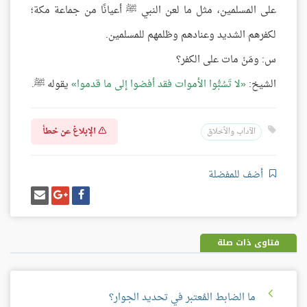
على المسلمين، مثل ما لعن النبي ﷺ أعيانًا من جماعة مكة؛
لكفرهم الشديد وعنادهم وظلمهم للمسلمين.
س: ومَنْ مات على الكفر؟
الشيخ:
لا تَسُبُّوا الأموات فقد أفضوا إلى ما قدموا
يقوله ﷺ.
الإبلاغ عن خطأ
الآداب والأخلاق
أضف للمفضلة
شارك
شارك
إرسل
على
على
إيميل
فيسبوك
غوغل
بلس
فتاوى ذات صلة
ما الضابط المُعتبر في تحديد الجوار؟