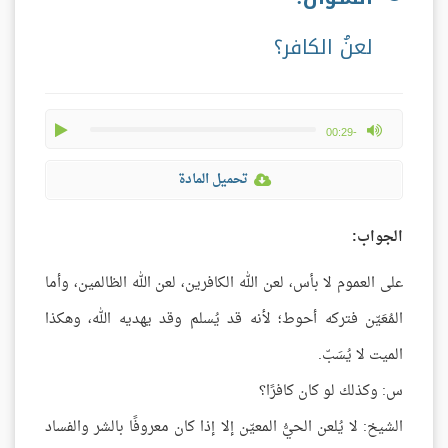
لعنُ الكافر؟
play
max volume
-00:29
تحميل المادة
الجواب:
على العموم لا بأس، لعن الله الكافرين، لعن الله الظالمين، وأما
المُعَيّن فتركه أحوط؛ لأنه قد يُسلم وقد يهديه الله، وهكذا
الميت لا يُسَبّ.
س: وكذلك لو كان كافرًا؟
الشيخ: لا يُلعن الحيُّ المعيّن إلا إذا كان معروفًا بالشر والفساد