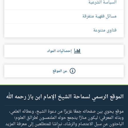
السياسة الشرعية
مسائل فقهية متفرقة
فتاوى متنوعة
إحصائيات المواد
عن الموقع
الموقع الرسمي لسماحة الشيخ الإمام ابن باز رحمه الله
موقع يحوي بين صفحاته جمعًا غزيرًا من دعوة الشيخ، وعطائه العلمي،
وبذله المعرفي؛ ليكون منارًا يتجمع حوله الملتمسون لطرائق العلوم؛
الباحثون عن سبل الاعتصام والرشاد، نبراسًا للمتطلعين إلى معرفة المزيد