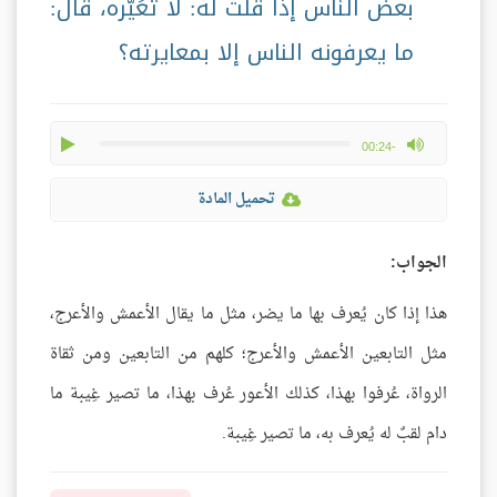
بعض الناس إذا قلت له: لا تُعَيّره، قال:
ما يعرفونه الناس إلا بمعايرته؟
play
max volume
-00:24
تحميل المادة
الجواب:
هذا إذا كان يُعرف بها ما يضر، مثل ما يقال الأعمش والأعرج،
مثل التابعين الأعمش والأعرج؛ كلهم من التابعين ومن ثقاة
الرواة، عُرفوا بهذا، كذلك الأعور عُرف بهذا، ما تصير غِيبة ما
دام لقبٌ له يُعرف به، ما تصير غِيبة.