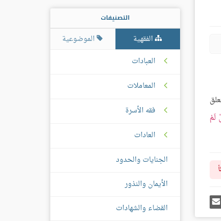
التصنيفات
الفقهية
الموضوعية
العبادات
المعاملات
علق
فقه الأسرة
ْ لَمْ
العادات
الجنايات والحدود
أ
الأيمان والنذور
رك
إرسل
ى
إيميل
القضاء والشهادات
غل
س