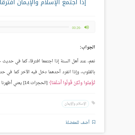
إذا اجتمع الإسلام والإيمان افترقا
max volume
-00:26
الجواب:
نعم، عند أهل السنة إذا اجتمعا افترقا، كما في حديث جبر
بالقلوب، وإذا انفرد أحدهما دخل فيه الآخر كما في ح
تُؤْمِنُوا ولَكِنْ قُولُوا أَسْلَمْنَا
[الحجرات:14] يعني أظهرنا دين الإسلام.
الإسلام والإيمان
أضف للمفضلة