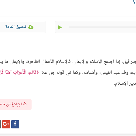
؟
play
تحميل المادة
ائيل، إذا اجتمع الإسلام والإيمان: فالإسلام الأعمال الظاهرة، والإيمان ما يت
ديث وفد عبد القيس، وأشباهه، وكما في قوله جل علا:
قَالَتِ الْأَعْرَابُ آمَنَّا قُل
الإبلاغ عن خط
شارك
شا
على
عل
فيسبوك
غو
بل