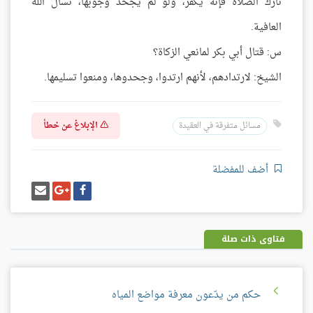
تارك الصلاة فإنه يكفر، ولو لم يجحد وجوبها، نسأل الله
العافية.
س: قتال أبي بكر لمانعي الزكاة؟
الشيخ: لارتدادهم، لأنهم ارتدوا، وجحدوها، ومنعوا تسليمها.
الإبلاغ عن خطأ
مسائل متفرقة في العقيدة
أضف للمفضلة
شارك
شارك
إرسل
على
على
إيميل
فيسبوك
غوغل
بلس
فتاوى ذات صلة
حكم من يدّعون معرفة مواضع المياه