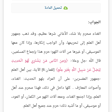
تحميل المادة
الجواب:
الغناء محرم بلا شك، الأغاني شرها عظيم، وقد ذهب جمهور
أهل العلم إلى تحريمها، وأن الواجب إنكارها، وإذا كان معها
الموسيقى، أو غيرها من آلات اللهو؛ حرم هذا بإجماع المسلمين،
قال الله -جل وعلا-:
وَمِنَ النَّاسِ مَنْ يَشْتَرِي لَهْوَ الْحَدِيثِ
لِيُضِلَّ عَنْ سَبِيلِ اللَّهِ بِغَيْرِ عِلْمٍ
[لقمان:6] الآية، بين أهل العلم
-جمهور المفسرين- على أن المراد بلهو الحديث: الغناء،
وأصوات المعازف .. كلها داخل في ذلك، فهذا محرم عند أهل
العلم، وإذا اجتمع الغناء، ومعه آلات اللهو من الكمان، أو العود،
أو موسيقى، أو ما أشبه ذلك؛ حرم عند جميع أهل العلم.