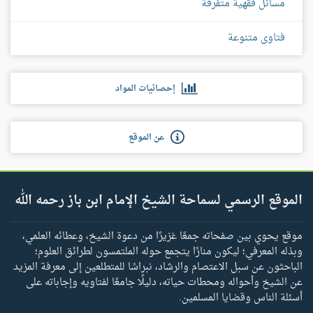
مسائل فقهية متفرقة
فتاوى متنوعة
إحصائيات المواد
عن الموقع
الموقع الرسمي لسماحة الشيخ الإمام ابن باز رحمه الله
موقع يحوي بين صفحاته جمعًا غزيرًا من دعوة الشيخ، وعطائه العلمي،
وبذله المعرفي؛ ليكون منارًا يتجمع حوله الملتمسون لطرائق العلوم؛
الباحثون عن سبل الاعتصام والرشاد، نبراسًا للمتطلعين إلى معرفة المزيد
عن الشيخ وأحواله ومحطات حياته، دليلًا جامعًا لفتاويه وإجاباته على
أسئلة الناس وقضايا المسلمين.