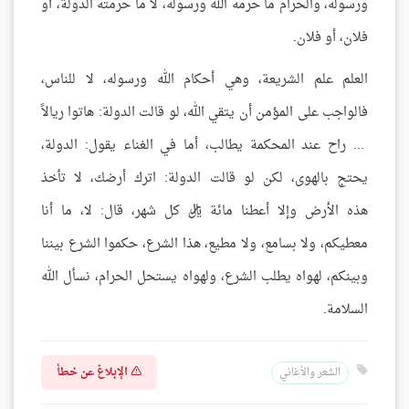
ورسوله، والحرام ما حرمه الله ورسوله، لا ما حرمته الدولة، أو
فلان، أو فلان.
العلم علم الشريعة، وهي أحكام الله ورسوله، لا للناس،
فالواجب على المؤمن أن يتقي الله، لو قالت الدولة: هاتوا ريالاً
... راح عند المحكمة يطالب، أما في الغناء يقول: الدولة،
يحتج بالهوى، لكن لو قالت الدولة: اترك أرضك، لا تأخذ
هذه الأرض وإلا أعطنا مائة ريال كل شهر، قال: لا، ما أنا
معطيكم، ولا بسامع، ولا مطيع، هذا الشرع، حكموا الشرع بيننا
وبينكم، لهواه يطلب الشرع، ولهواه يستحل الحرام، نسأل الله
السلامة.
الإبلاغ عن خطأ
الشعر والأغاني