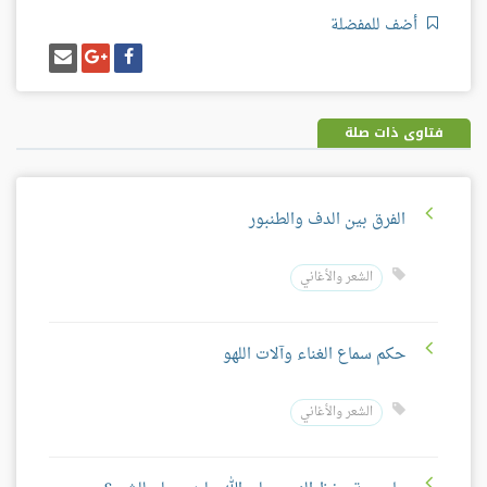
أضف للمفضلة
شارك
شارك
إرسل
على
على
إيميل
فيسبوك
غوغل
بلس
فتاوى ذات صلة
الفرق بين الدف والطنبور
الشعر والأغاني
حكم سماع الغناء وآلات اللهو
الشعر والأغاني