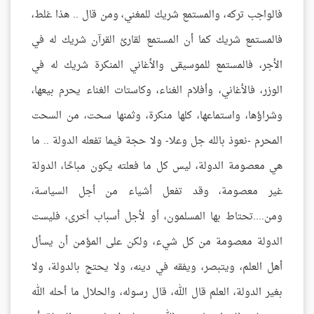
فالواجب تركه، والمستمع شريك للمغني، ومن قال .. هذا غلط،
فالمستمع شريك كما أن المستمع لقارئ القرآن شريك له في
الأجر، فالمستمع للموسيقى والأغاني المنكرة شريك له في
الوزر، فالأغاني، وأفلام الغناء، وكاستات الغناء يحرم بيعها،
وشراؤها، واستماعها، كلها منكرة، وثمنها سحت، من السحت
المحرم -نعوذ بالله جل وعلا- ولا حجة فيما تفعله الدولة .. ما
هي معصومة الدولة، ليس كل ما فعلته يكون مباحًا، الدولة
غير معصومة، وقد تفعل أشياء من أجل السياسة،
ومن....تحتاط بها المسلمون، أو لأجل أسباب أخرى، فليست
الدولة معصومة من كل شيء، ولكن على المؤمن أن يسأل
أهل العلم، ويتبصر، ويفقه في دينه، ولا يحتج بالدولة، ولا
بغير الدولة، العلم قال الله، قال رسوله، والحلال ما أحله الله