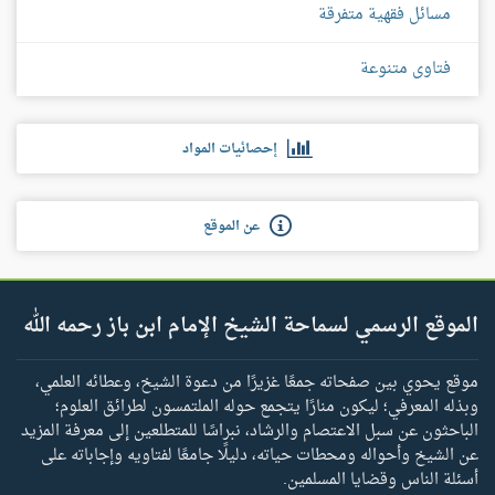
مسائل فقهية متفرقة
فتاوى متنوعة
إحصائيات المواد
عن الموقع
الموقع الرسمي لسماحة الشيخ الإمام ابن باز رحمه الله
موقع يحوي بين صفحاته جمعًا غزيرًا من دعوة الشيخ، وعطائه العلمي،
وبذله المعرفي؛ ليكون منارًا يتجمع حوله الملتمسون لطرائق العلوم؛
الباحثون عن سبل الاعتصام والرشاد، نبراسًا للمتطلعين إلى معرفة المزيد
عن الشيخ وأحواله ومحطات حياته، دليلًا جامعًا لفتاويه وإجاباته على
أسئلة الناس وقضايا المسلمين.