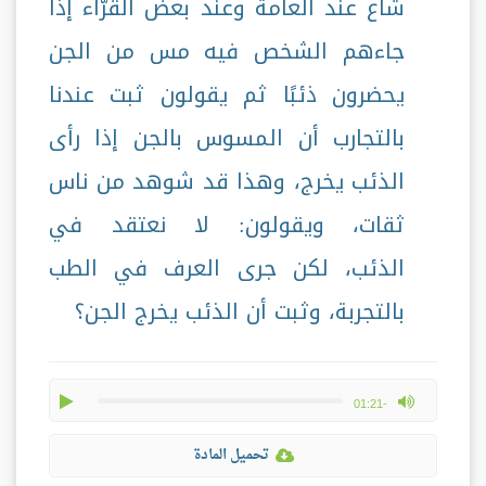
شاع عند العامة وعند بعض القرّاء إذا
جاءهم الشخص فيه مس من الجن
يحضرون ذئبًا ثم يقولون ثبت عندنا
بالتجارب أن المسوس بالجن إذا رأى
الذئب يخرج، وهذا قد شوهد من ناس
ثقات، ويقولون: لا نعتقد في
الذئب، لكن جرى العرف في الطب
بالتجربة، وثبت أن الذئب يخرج الجن؟
play
max volume
-01:21
تحميل المادة