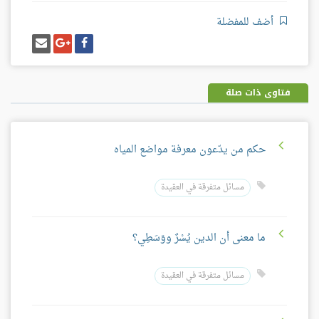
أضف للمفضلة
شارك
شارك
إرسل
على
على
إيميل
فيسبوك
غوغل
بلس
فتاوى ذات صلة
حكم من يدّعون معرفة مواضع المياه
مسائل متفرقة في العقيدة
ما معنى أن الدين يُسْرٌ ووَسَطِي؟
مسائل متفرقة في العقيدة