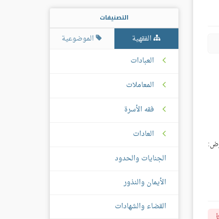
التصنيفات
الفقهية
الموضوعية
العبادات
المعاملات
فقه الأسرة
العادات
رض:
الجنايات والحدود
الأيمان والنذور
القضاء والشهادات
أ