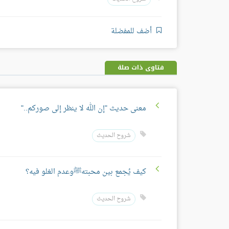
أضف للمفضلة
فتاوى ذات صلة
معنى حديث "إن الله لا ينظر إلى صوركم.."
شروح الحديث
كيف يُجمع بين محبتهﷺوعدم الغلو فيه؟
شروح الحديث