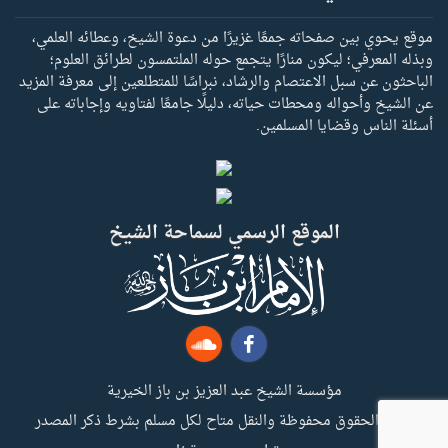
موقع يحوي بين صفحاته جمعًا غزيرًا من دعوة الشيخ، وعطائه العلمي،
وبذله المعرفي؛ ليكون منارًا يتجمع حوله الملتمسون لطرائق العلوم؛
الباحثون عن سبل الاعتصام والرشاد، نبراسًا للمتطلعين إلى معرفة المزيد
عن الشيخ وأحواله ومحطات حياته، دليلًا جامعًا لفتاويه وإجاباته على
أسئلة الناس وقضايا المسلمين.
الموقع الرسمي لسماحة الشيخ
مؤسسة الشيخ عبد العزيز بن باز الخيرية
جميع الحقوق محفوظة والنقل متاح لكل مسلم بشرط ذكر المصدر