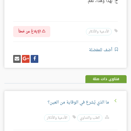
ج: بهذا وهذا، نعم.
الإبلاغ عن خطأ
الأدعية والأذكار
أضف للمفضلة
شارك
شارك
إرسل
على
على
إيميل
فيسبوك
غوغل
بلس
فتاوى ذات صلة
ما الذي يُشرع في الوقاية من العين؟
الطب والتداوي
الأدعية والأذكار